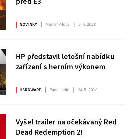
před E3
NOVINKY
Martin Pilous
5. 6. 2018
HP představil letošní nabídku
zařízení s herním výkonem
HARDWARE
Pavel Jelič
24. 5. 2018
Vyšel trailer na očekávaný Red
Dead Redemption 2!