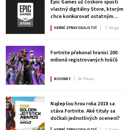
Epic Games už čoskoro spustí
vlastný digitálny Store, ktorým
chce konkurovať ostatným
službám
HERNÍ ZPRAVODAJSTVÍ
T. Varga
Fortnite překonal hranici 200
milionů registrovaných hráčů
NOVINKY
M. Pilous
Najlepšou hrou roka 2018 sa
stáva Fortnite. Aké tituly sa
dočkali jednotlivých ocenení?
HERNÍ ZPRAVODAJSTVÍ
T. Varga