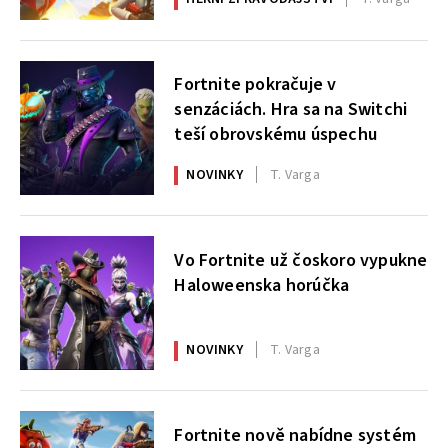
Fortnite pokračuje v
senzáciách. Hra sa na Switchi
teší obrovskému úspechu
NOVINKY
T. Varga
Vo Fortnite už čoskoro vypukne
Haloweenska horúčka
NOVINKY
T. Varga
Fortnite nově nabídne systém