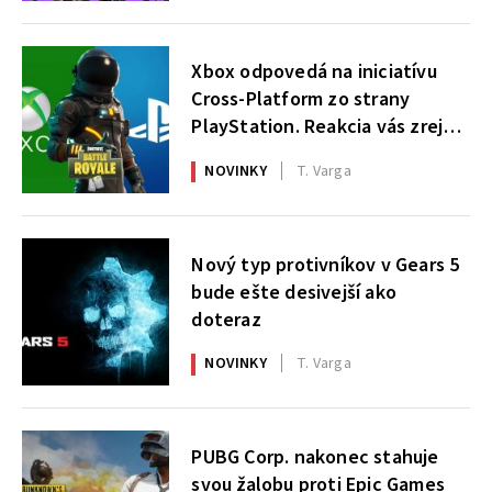
Xbox odpovedá na iniciatívu
Cross-Platform zo strany
PlayStation. Reakcia vás zrejme
prekvapí
NOVINKY
T. Varga
Nový typ protivníkov v Gears 5
bude ešte desivejší ako
doteraz
NOVINKY
T. Varga
PUBG Corp. nakonec stahuje
svou žalobu proti Epic Games