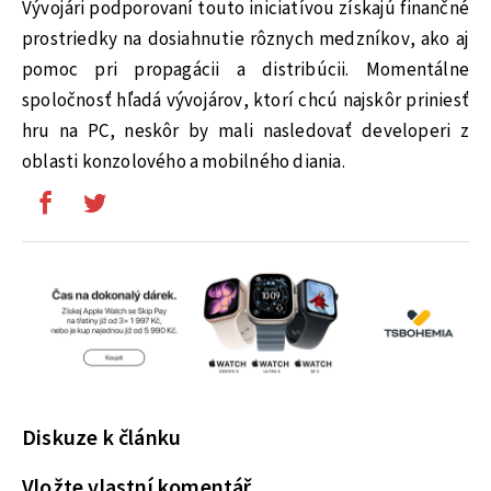
Vývojári podporovaní touto iniciatívou získajú finančné
prostriedky na dosiahnutie rôznych medzníkov, ako aj
pomoc pri propagácii a distribúcii. Momentálne
spoločnosť hľadá vývojárov, ktorí chcú najskôr priniesť
hru na PC, neskôr by mali nasledovať developeri z
oblasti konzolového a mobilného diania.
Diskuze k článku
Vložte vlastní komentář