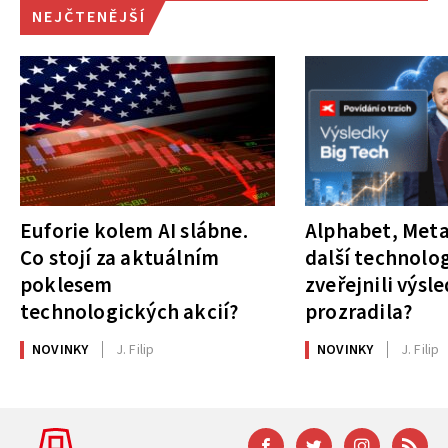
NEJČTENĚJŠÍ
Euforie kolem AI slábne.
Alphabet, Meta
Co stojí za aktuálním
další technolog
poklesem
zveřejnili výsl
technologických akcií?
prozradila?
NOVINKY
J. Filip
NOVINKY
J. Filip