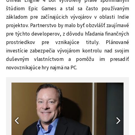
Unreal Engine 4 bol vytvorený práve spomínaným
štúdiom Epic Games a stal sa často používaným
základom pre začínajúcich vývojárov v oblasti Indie
projektov. Partnerstvo by malo byť obzvlášť zaujímavé
pre týchto developerov, z dôvodu hľadania finančných
prostriedkov pre vznikajúce tituly. Plánované
investície zabezpečia vývojárom kontrolu nad svojim
duševným vlastníctvom a pomôžu im presadiť
novovznikajúce hry najmä na PC.