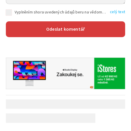
celý text
Vyplněním shora uvedených údajů beru na vědomí, že společnost TEXT FACTORY s.r.o., sídlem Brno, Durďákova 336/29, Černá Pole, PSČ: 613 00, IČ: 06157831, zapsané u Krajského soudu v Brně, oddíl C, vložka 100399, bude zpracovávat mé osobní údaje uvedené v rámci mnou vyplněného registračního formuláře na základě oprávněných zájmů TEXT FACTORY s.r.o. dle čl. 6 odst. 1 písm. f) GDPR a pro splnění právních povinností (čl. 6 odst. 1 písm. c) GDPR), a to pro tyto účely: nezbytnost zajistit oprávnění návštěvníka webových stránek provozovaných společností TEXT FACTORY s.r.o. přispívat aktivně ke zveřejněným článkům nebo v rámci diskusních fór a výkon práv TEXT FACTORY s.r.o. jako administrátora těchto diskusních fór. Více informací o zpracování osobních údajů a právech lze nalézt v