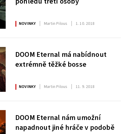
pohledu třetí osoby
NOVINKY
Martin Pilous
1. 10. 2018
DOOM Eternal má nabídnout
extrémně těžké bosse
NOVINKY
Martin Pilous
11. 9. 2018
DOOM Eternal nám umožní
napadnout jiné hráče v podobě