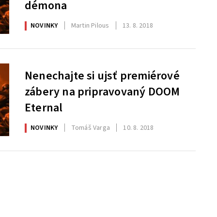
démona
NOVINKY
Martin Pilous
13. 8. 2018
Nenechajte si ujsť premiérové
zábery na pripravovaný DOOM
Eternal
NOVINKY
Tomáš Varga
10. 8. 2018