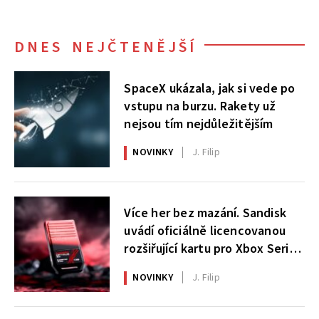
DNES NEJČTENĚJŠÍ
SpaceX ukázala, jak si vede po
vstupu na burzu. Rakety už
nejsou tím nejdůležitějším
NOVINKY
J. Filip
Více her bez mazání. Sandisk
uvádí oficiálně licencovanou
rozšiřující kartu pro Xbox Series
X|S
NOVINKY
J. Filip