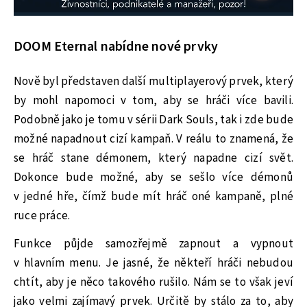
DOOM Eternal nabídne nové prvky
Nově byl představen další multiplayerový prvek, který
by mohl napomoci v tom, aby se hráči více bavili.
Podobně jako je tomu v sérii Dark Souls, tak i zde bude
možné napadnout cizí kampaň. V reálu to znamená, že
se hráč stane démonem, který napadne cizí svět.
Dokonce bude možné, aby se sešlo více démonů
v jedné hře, čímž bude mít hráč oné kampaně, plné
ruce práce.
Funkce půjde samozřejmě zapnout a vypnout
v hlavním menu. Je jasné, že někteří hráči nebudou
chtít, aby je něco takového rušilo. Nám se to však jeví
jako velmi zajímavý prvek. Určitě by stálo za to, aby