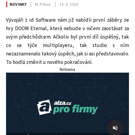
NOVINKY
M. Pilous
13. 8. 2018
Vývojáři z id Software nám již nabídli první záběry ze
hry DOOM Eternal, která nebude v ničem zaostávat za
svým předchůdcem. Ačkoliv byl první díl úspěšný, tak
co se týče multiplayeru, tak studio s ním
nezaznamenalo takový úspěch, jak si asi představovalo.
To hodlá změnit u nového pokračování.
Reklama