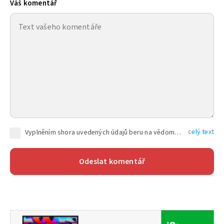
Váš komentář
celý text
Vyplněním shora uvedených údajů beru na vědomí, že společnost TEXT FACTORY s.r.o., sídlem Brno, Durďákova 336/29, Černá Pole, PSČ: 613 00, IČ: 06157831, zapsané u Krajského soudu v Brně, oddíl C, vložka 100399, bude zpracovávat mé osobní údaje uvedené v rámci mnou vyplněného registračního formuláře na základě oprávněných zájmů TEXT FACTORY s.r.o. dle čl. 6 odst. 1 písm. f) GDPR a pro splnění právních povinností (čl. 6 odst. 1 písm. c) GDPR), a to pro tyto účely: nezbytnost zajistit oprávnění návštěvníka webových stránek provozovaných společností TEXT FACTORY s.r.o. přispívat aktivně ke zveřejněným článkům nebo v rámci diskusních fór a výkon práv TEXT FACTORY s.r.o. jako administrátora těchto diskusních fór. Více informací o zpracování osobních údajů a právech lze nalézt v