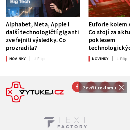
Alphabet, Meta, Apple i
Euforie kolem A
další technologičtí giganti
Co stojí za akt
zveřejnili výsledky. Co
poklesem
prozradila?
technologickýc
NOVINKY
J. Filip
NOVINKY
J. Filip
Zavřít reklamu