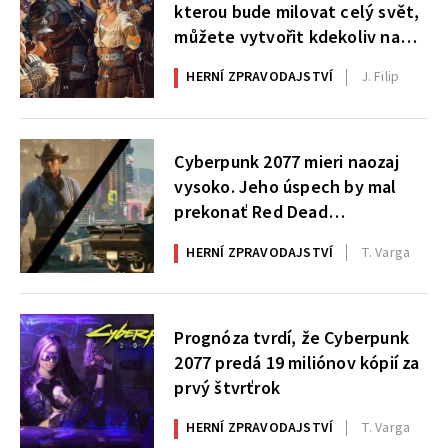
kterou bude milovat celý svět,
můžete vytvořit kdekoliv na
planetě
HERNÍ ZPRAVODAJSTVÍ
J. Filip
Cyberpunk 2077 mieri naozaj
vysoko. Jeho úspech by mal
prekonať Red Dead
Redemption 2
HERNÍ ZPRAVODAJSTVÍ
T. Varga
Prognóza tvrdí, že Cyberpunk
2077 predá 19 miliónov kópií za
prvý štvrťrok
HERNÍ ZPRAVODAJSTVÍ
T. Varga