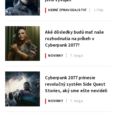
HERNÍ ZPRAVODAJSTVÍ
J. Filip
Aké dôsledky budú mať naše
rozhodnutia na príbeh v
Cyberpunk 2077?
NOVINKY
T. Varga
Cyberpunk 2077 prinesie
revolučný systém Side Quest
Stories, aký sme ešte nevideli
NOVINKY
T. Varga