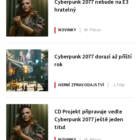
Cyberpunk 2077 nebude na E3
hratelný
NOVINKY
M. Pilous
Cyberpunk 2077 dorazí až příští
rok
HERNÍ ZPRAVODAJSTVÍ
J. Filip
CD Projekt připravuje vedle
Cyberpunk 2077 ještě jeden
titul
NOVINKY
M. Pilous