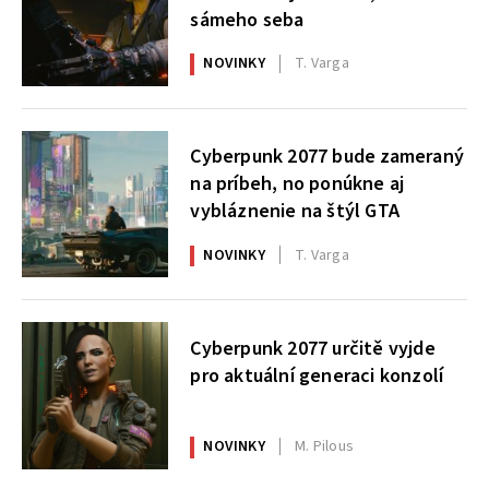
sámeho seba
NOVINKY
T. Varga
Cyberpunk 2077 bude zameraný
na príbeh, no ponúkne aj
vybláznenie na štýl GTA
NOVINKY
T. Varga
Cyberpunk 2077 určitě vyjde
pro aktuální generaci konzolí
NOVINKY
M. Pilous