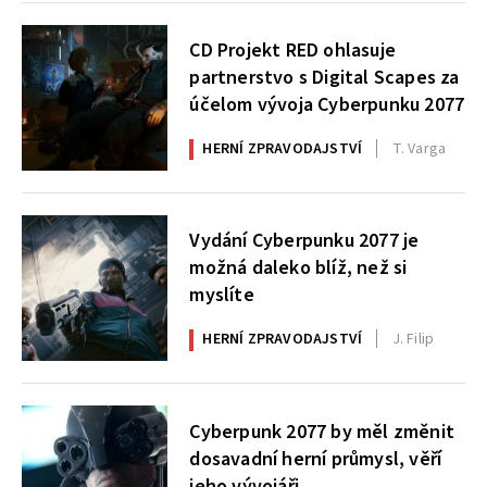
CD Projekt RED ohlasuje
partnerstvo s Digital Scapes za
účelom vývoja Cyberpunku 2077
HERNÍ ZPRAVODAJSTVÍ
T. Varga
Vydání Cyberpunku 2077 je
možná daleko blíž, než si
myslíte
HERNÍ ZPRAVODAJSTVÍ
J. Filip
Cyberpunk 2077 by měl změnit
dosavadní herní průmysl, věří
jeho vývojáři