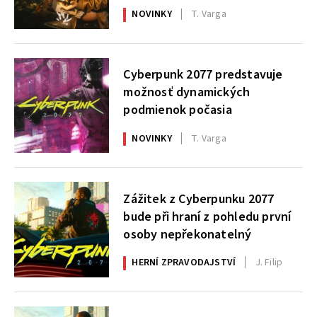
NOVINKY
T. Varga
Cyberpunk 2077 predstavuje
možnosť dynamických
podmienok počasia
NOVINKY
T. Varga
Zážitek z Cyberpunku 2077
bude při hraní z pohledu první
osoby nepřekonatelný
HERNÍ ZPRAVODAJSTVÍ
J. Filip