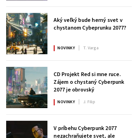
Aký veľký bude herný svet v
chystanom Cybeprunku 2077?
NOVINKY
T. Varga
CD Projekt Red si mne ruce.
Zájem o chystaný Cyberpunk
2077 je obrovský
NOVINKY
J. Filip
V príbehu Cyberpunk 2077
nezachraňujete svet, ale