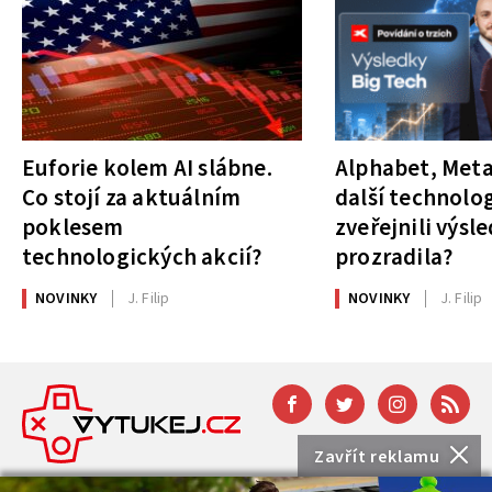
Euforie kolem AI slábne.
Alphabet, Meta
Co stojí za aktuálním
další technolog
poklesem
zveřejnili výsl
technologických akcií?
prozradila?
NOVINKY
J. Filip
NOVINKY
J. Filip
Zavřít reklamu