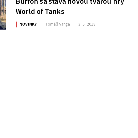
Buffon sa stáva novou tvárou hry
World of Tanks
NOVINKY
Tomáš Varga
3. 5. 2018