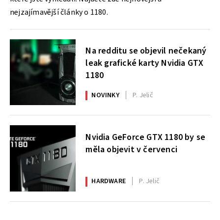
nejzajímavější články o 1180.
Na redditu se objevil nečekaný
leak grafické karty Nvidia GTX
1180
NOVINKY
P. Jelič
Nvidia GeForce GTX 1180 by se
měla objevit v červenci
HARDWARE
P. Jelič