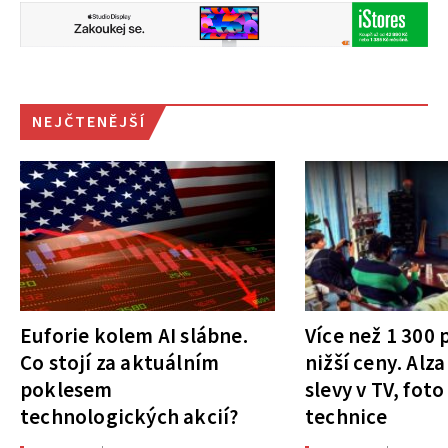
NEJČTENĚJŠÍ
Euforie kolem AI slábne.
Více než 1 300
Co stojí za aktuálním
nižší ceny. Alza
poklesem
slevy v TV, foto
technologických akcií?
technice