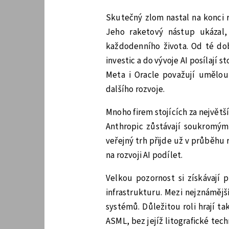
Skutečný zlom nastal na konci r
Jeho raketový nástup ukázal,
každodenního života. Od té dob
investic a do vývoje AI posílají 
Meta i Oracle považují umělou 
dalšího rozvoje.
Mnoho firem stojících za největ
Anthropic zůstávají soukromými
veřejný trh přijde už v průběhu r
na rozvoji AI podílet.
Velkou pozornost si získávají 
infrastrukturu. Mezi nejznámější
systémů. Důležitou roli hrají t
ASML, bez jejíž litografické tec