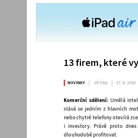
13 firem, které v
NOVINKY
Jiří Filip
27. 6. 2026
Komerční sdělení:
Umělá inteli
stává se jedním z hlavních mo
nebo chytré telefony otevírá zce
i investory. Právě proto dne
dlouhodobě profitovat.