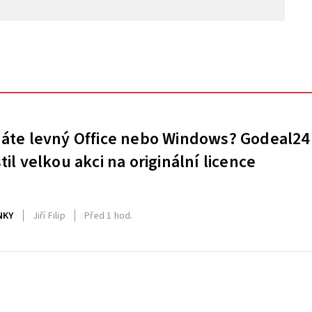
áte levný Office nebo Windows? Godeal24
til velkou akci na originální licence
NKY
Jiří Filip
Před 1 hod.