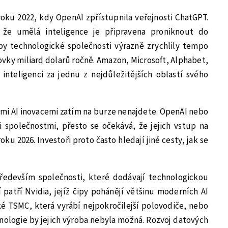
oku 2022, kdy OpenAI zpřístupnila veřejnosti ChatGPT.
 že umělá inteligence je připravena proniknout do
y technologické společnosti výrazně zrychlily tempo
stovky miliard dolarů ročně. Amazon, Microsoft, Alphabet,
inteligenci za jednu z nejdůležitějších oblastí svého
šími AI inovacemi zatím na burze nenajdete. OpenAI nebo
 společnostmi, přesto se očekává, že jejich vstup na
oku 2026. Investoři proto často hledají jiné cesty, jak se
především společnosti, které dodávají technologickou
 patří Nvidia, jejíž čipy pohánějí většinu moderních AI
aké TSMC, která vyrábí nejpokročilejší polovodiče, nebo
hnologie by jejich výroba nebyla možná. Rozvoj datových