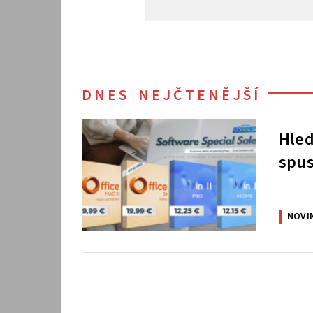
DNES NEJČTENĚJŠÍ
Hled
spus
NOVI