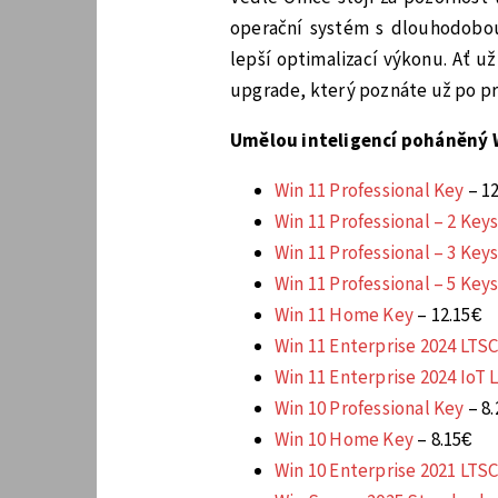
operační systém s dlouhodobo
lepší optimalizací výkonu. Ať u
upgrade, který poznáte už po p
Umělou inteligencí poháněný W
Win 11 Professional Key
– 1
Win 11 Professional – 2 Key
Win 11 Professional – 3 Key
Win 11 Professional – 5 Key
Win 11 Home Key
– 12.15€
Win 11 Enterprise 2024 LTSC
Win 11 Enterprise 2024 IoT 
Win 10 Professional Key
– 8.
Win 10 Home Key
– 8.15€
Win 10 Enterprise 2021 LTSC