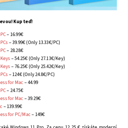
levou! Kup teď!
 PC
– 16.99€
 PCs
– 39.99€ (Only 13.33€/PC)
 PC
– 28.28€
 Keys
– 54.25€ (Only 27.13€/Key)
 Keys
– 76.25€ (Only 25.42€/Key)
 PCs
– 124€ (Only 24.8€/PC)
ess for Mac
– 44.99
 PC
– 24.75€
ess for Mac
– 39.29€
ac
– 139.99€
ess for PC/Mac
– 149€
 také Windows 11 Pro. Za cenu 12,25 € získáte moderní