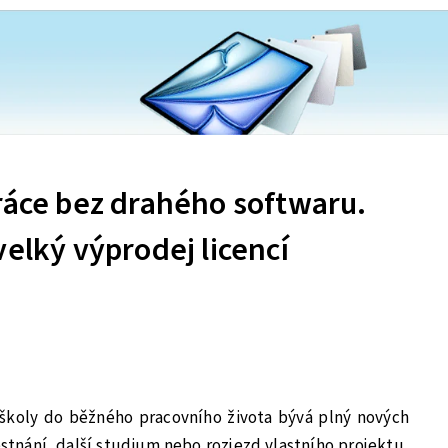
ráce bez drahého softwaru.
velký výprodej licencí
školy do běžného pracovního života bývá plný nových
ěstnání, další studium nebo rozjezd vlastního projektu,