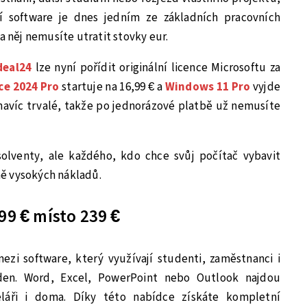
ní software je dnes jedním ze základních pracovních
a něj nemusíte utratit stovky eur.
deal24
lze nyní pořídit originální licence Microsoftu za
ce 2024 Pro
startuje na 16,99 € a
Windows 11 Pro
vyjde
u navíc trvalé, takže po jednorázové platbě už nemusíte
olventy, ale každého, kdo chce svůj počítač vybavit
ě vysokých nákladů.
,99 € místo 239 €
mezi software, který využívají studenti, zaměstnanci i
den. Word, Excel, PowerPoint nebo Outlook najdou
eláři i doma. Díky této nabídce získáte kompletní