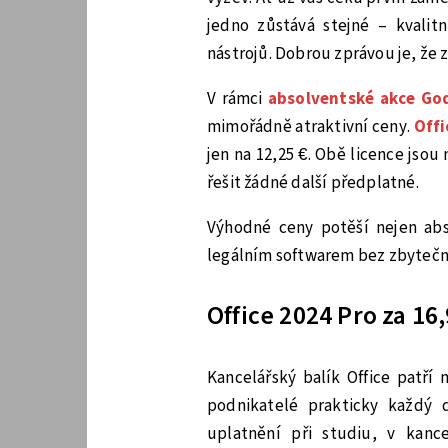
jedno zůstává stejné – kvalit
nástrojů. Dobrou zprávou je, že z
V rámci
absolventské akce Go
mimořádně atraktivní ceny.
Offi
jen na 12,25 €. Obě licence jso
řešit žádné další předplatné.
Výhodné ceny potěší nejen abs
legálním softwarem bez zbytečn
Office 2024 Pro za 16
Kancelářský balík Office patří 
podnikatelé prakticky každý 
uplatnění při studiu, v kanc