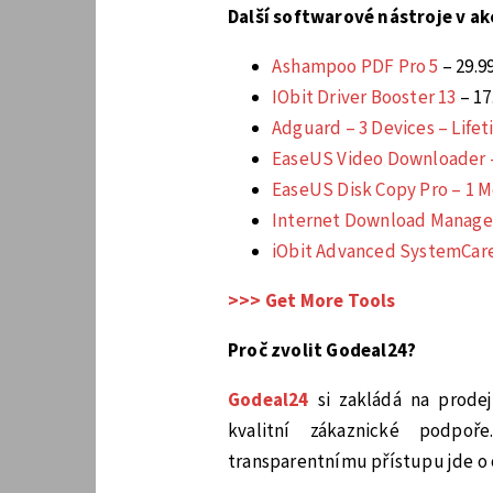
Další softwarové nástroje v ak
Ashampoo PDF Pro 5
– 29.9
IObit Driver Booster 13
– 17
Adguard – 3 Devices – Life
EaseUS Video Downloader –
EaseUS Disk Copy Pro – 1 
Internet Download Manager 
iObit Advanced SystemCare
>>> Get More Tools
Proč zvolit Godeal24?
Godeal24
si zakládá na prodeji
kvalitní zákaznické podpo
transparentnímu přístupu jde o 