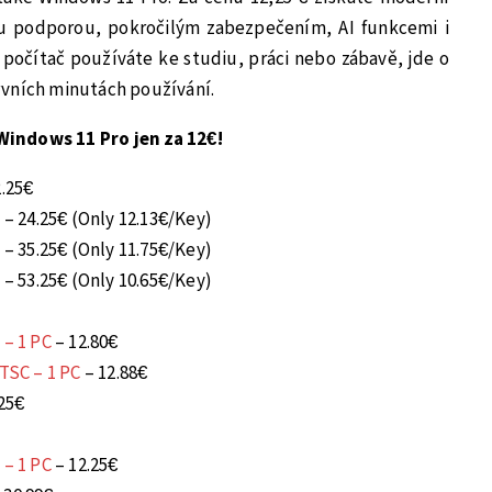
u podporou, pokročilým zabezpečením, AI funkcemi i
ž počítač používáte ke studiu, práci nebo zábavě, jde o
rvních minutách používání.
indows 11 Pro jen za 12€!
2.25€
s
– 24.25€ (Only 12.13€/Key)
s
– 35.25€ (Only 11.75€/Key)
s
– 53.25€ (Only 10.65€/Key)
 – 1 PC
– 12.80€
LTSC – 1 PC
– 12.88€
25€
 – 1 PC
– 12.25€