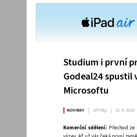
Studium i první p
Godeal24 spustil 
Microsoftu
NOVINKY
Jiří Filip
25. 6. 2026
Komerční sdělení:
Přechod ze 
výzev. Ať už vás čeká první zam