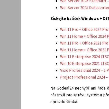
Win Server 2025 Standard
–
Win Server 2025 Datacente
Získejte balíček Windows + Of
Win 11 Pro + Office 2024 Pr
Win 11 Home + Office 2024 
Win 11 Pro + Office 2021 Pr
Win 11 Home + Office 2021 
Win 11 Enterprise 2024 LTSC
Win 10 Enterprise 2021 LTSC
Visio Professional 2024 – 1 
Project Professional 2024 –
Na Godeal24 nechybí ani řada d
nástrojů pro správu systému pře
opravdu široká.