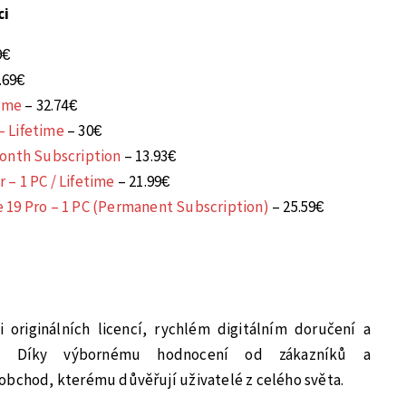
ci
9€
.69€
time
– 32.74€
 Lifetime
– 30€
Month Subscription
– 13.93€
– 1 PC / Lifetime
– 21.99€
 19 Pro – 1 PC (Permanent Subscription)
– 25.59€
 originálních licencí, rychlém digitálním doručení a
ře. Díky výbornému hodnocení od zákazníků a
obchod, kterému důvěřují uživatelé z celého světa.