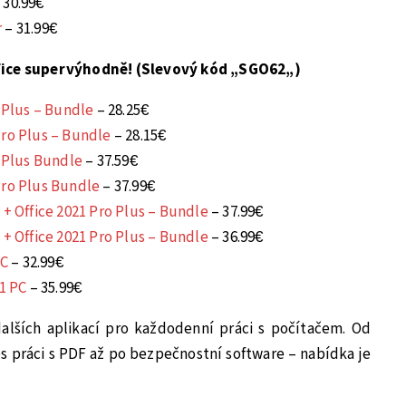
 30.99€
r
– 31.99€
fice supervýhodně! (Slevový kód „
SGO62
„)
o Plus – Bundle
– 28.25€
Pro Plus – Bundle
– 28.15€
o Plus Bundle
– 37.59€
Pro Plus Bundle
– 37.99€
 + Office 2021 Pro Plus – Bundle
– 37.99€
 + Office 2021 Pro Plus – Bundle
– 36.99€
PC
– 32.99€
 1 PC
– 35.99€
alších aplikací pro každodenní práci s počítačem. Od
s práci s PDF až po bezpečnostní software – nabídka je