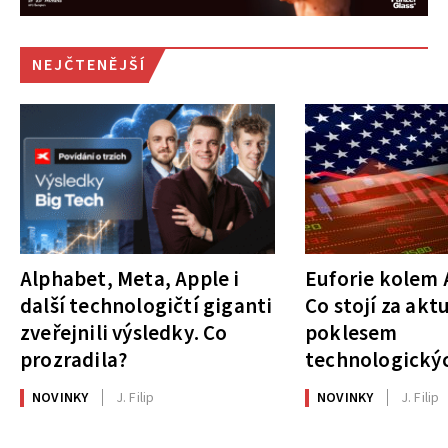
NEJČTENĚJŠÍ
Alphabet, Meta, Apple i
Euforie kolem A
další technologičtí giganti
Co stojí za akt
zveřejnili výsledky. Co
poklesem
prozradila?
technologickýc
NOVINKY
J. Filip
NOVINKY
J. Filip