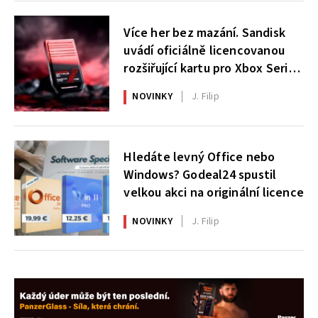
Více her bez mazání. Sandisk
uvádí oficiálně licencovanou
rozšiřující kartu pro Xbox Series
X|S
NOVINKY
J. Filip
Hledáte levný Office nebo
Windows? Godeal24 spustil
velkou akci na originální licence
NOVINKY
J. Filip