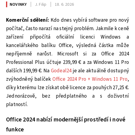
NOVINKY
J. Filip
18. 6. 2026
Komerční sdělení:
Kdo dnes vybírá software pro nový
počítač, často narazí na stejný problém. Jakmile k ceně
zařízení připočítá oficiální licenci Windows a
kancelářského balíku Office, výsledná částka může
nepříjemně narůst. Microsoft si za Office 2024
Professional Plus účtuje 239,99 € a za Windows 11 Pro
dalších 199,99 €. Na
Godeal24
je ale aktuálně dostupný
zvýhodněný balíček
Office 2024 Pro + Windows 11 Pro
,
díky kterému lze získat obě licence za pouhých 27,25 €.
Jednorázově, bez předplatného a s doživotní
platností.
Office 2024 nabízí modernější prostředí i nové
funkce