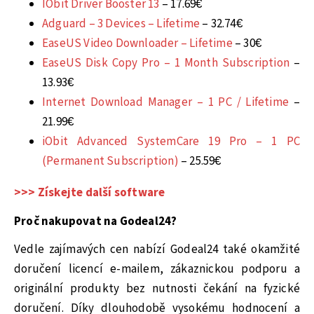
IObit Driver Booster 13
– 17.69€
Adguard – 3 Devices – Lifetime
– 32.74€
EaseUS Video Downloader – Lifetime
– 30€
EaseUS Disk Copy Pro – 1 Month Subscription
–
13.93€
Internet Download Manager – 1 PC / Lifetime
–
21.99€
iObit Advanced SystemCare 19 Pro – 1 PC
(Permanent Subscription)
– 25.59€
>>> Získejte další software
Proč nakupovat na Godeal24?
Vedle zajímavých cen nabízí Godeal24 také okamžité
doručení licencí e-mailem, zákaznickou podporu a
originální produkty bez nutnosti čekání na fyzické
doručení. Díky dlouhodobě vysokému hodnocení a