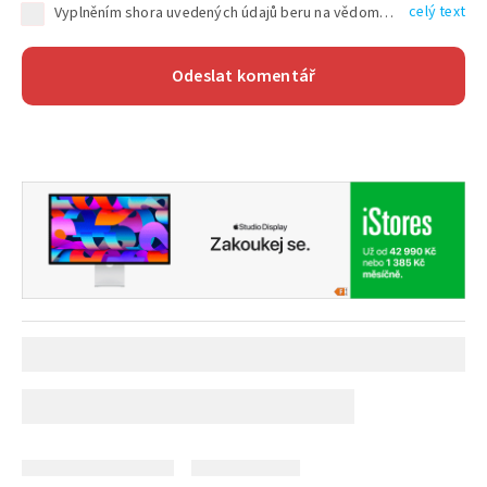
celý text
Vyplněním shora uvedených údajů beru na vědomí, že společnost TEXT FACTORY s.r.o., sídlem Brno, Durďákova 336/29, Černá Pole, PSČ: 613 00, IČ: 06157831, zapsané u Krajského soudu v Brně, oddíl C, vložka 100399, bude zpracovávat mé osobní údaje uvedené v rámci mnou vyplněného registračního formuláře na základě oprávněných zájmů TEXT FACTORY s.r.o. dle čl. 6 odst. 1 písm. f) GDPR a pro splnění právních povinností (čl. 6 odst. 1 písm. c) GDPR), a to pro tyto účely: nezbytnost zajistit oprávnění návštěvníka webových stránek provozovaných společností TEXT FACTORY s.r.o. přispívat aktivně ke zveřejněným článkům nebo v rámci diskusních fór a výkon práv TEXT FACTORY s.r.o. jako administrátora těchto diskusních fór. Více informací o zpracování osobních údajů a právech lze nalézt v