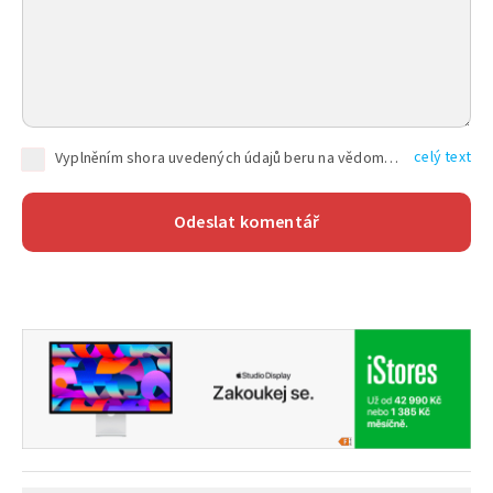
celý text
Vyplněním shora uvedených údajů beru na vědomí, že společnost TEXT FACTORY s.r.o., sídlem Brno, Durďákova 336/29, Černá Pole, PSČ: 613 00, IČ: 06157831, zapsané u Krajského soudu v Brně, oddíl C, vložka 100399, bude zpracovávat mé osobní údaje uvedené v rámci mnou vyplněného registračního formuláře na základě oprávněných zájmů TEXT FACTORY s.r.o. dle čl. 6 odst. 1 písm. f) GDPR a pro splnění právních povinností (čl. 6 odst. 1 písm. c) GDPR), a to pro tyto účely: nezbytnost zajistit oprávnění návštěvníka webových stránek provozovaných společností TEXT FACTORY s.r.o. přispívat aktivně ke zveřejněným článkům nebo v rámci diskusních fór a výkon práv TEXT FACTORY s.r.o. jako administrátora těchto diskusních fór. Více informací o zpracování osobních údajů a právech lze nalézt v