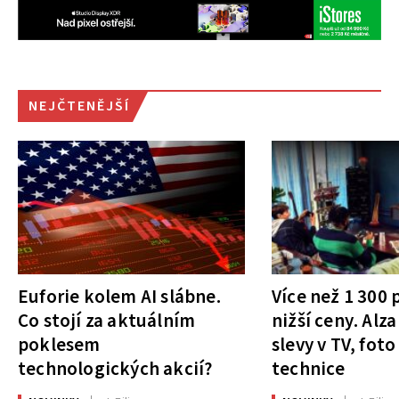
NEJČTENĚJŠÍ
Euforie kolem AI slábne.
Více než 1 300
Co stojí za aktuálním
nižší ceny. Alza
poklesem
slevy v TV, foto
technologických akcií?
technice