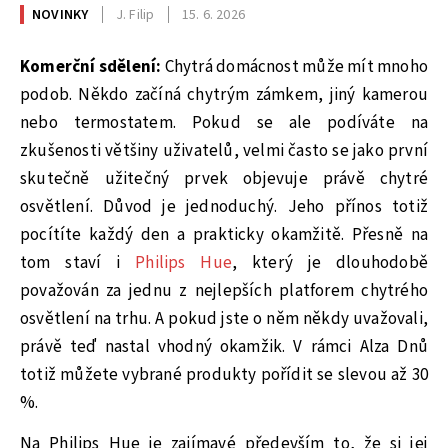
NOVINKY
J. Filip
15. 6. 2026
Komerční sdělení:
Chytrá domácnost může mít mnoho
podob. Někdo začíná chytrým zámkem, jiný kamerou
nebo termostatem. Pokud se ale podíváte na
zkušenosti většiny uživatelů, velmi často se jako první
skutečně užitečný prvek objevuje právě chytré
osvětlení. Důvod je jednoduchý. Jeho přínos totiž
pocítíte každý den a prakticky okamžitě. Přesně na
tom staví i
Philips Hue
, který je dlouhodobě
považován za jednu z nejlepších platforem chytrého
osvětlení na trhu. A pokud jste o něm někdy uvažovali,
právě teď nastal vhodný okamžik. V rámci Alza Dnů
totiž můžete vybrané produkty pořídit se slevou až 30
%.
Na Philips Hue je zajímavé především to, že si jej