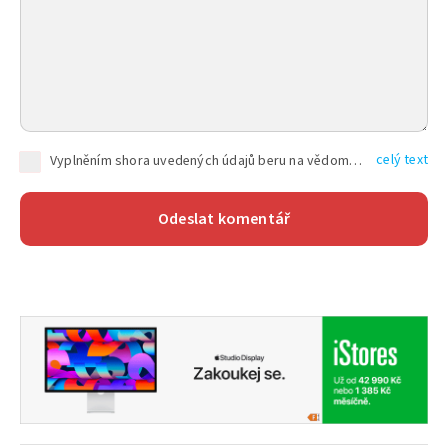
celý text
Vyplněním shora uvedených údajů beru na vědomí, že společnost TEXT FACTORY s.r.o., sídlem Brno, Durďákova 336/29, Černá Pole, PSČ: 613 00, IČ: 06157831, zapsané u Krajského soudu v Brně, oddíl C, vložka 100399, bude zpracovávat mé osobní údaje uvedené v rámci mnou vyplněného registračního formuláře na základě oprávněných zájmů TEXT FACTORY s.r.o. dle čl. 6 odst. 1 písm. f) GDPR a pro splnění právních povinností (čl. 6 odst. 1 písm. c) GDPR), a to pro tyto účely: nezbytnost zajistit oprávnění návštěvníka webových stránek provozovaných společností TEXT FACTORY s.r.o. přispívat aktivně ke zveřejněným článkům nebo v rámci diskusních fór a výkon práv TEXT FACTORY s.r.o. jako administrátora těchto diskusních fór. Více informací o zpracování osobních údajů a právech lze nalézt v