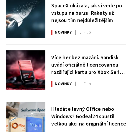
SpaceX ukázala, jak si vede po
vstupu na burzu. Rakety už
nejsou tím nejdůležitějším
NOVINKY
J. Filip
Více her bez mazání. Sandisk
uvádí oficiálně licencovanou
rozšiřující kartu pro Xbox Series
X|S
NOVINKY
J. Filip
Hledáte levný Office nebo
Windows? Godeal24 spustil
velkou akci na originální licence