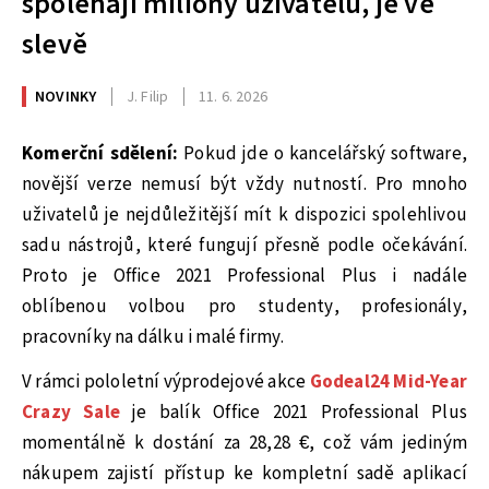
spoléhají miliony uživatelů, je ve
slevě
NOVINKY
J. Filip
11. 6. 2026
Komerční sdělení:
Pokud jde o kancelářský software,
novější verze nemusí být vždy nutností. Pro mnoho
uživatelů je nejdůležitější mít k dispozici spolehlivou
sadu nástrojů, které fungují přesně podle očekávání.
Proto je Office 2021 Professional Plus i nadále
oblíbenou volbou pro studenty, profesionály,
pracovníky na dálku i malé firmy.
V rámci pololetní výprodejové akce
Godeal24 Mid-Year
Crazy Sale
je balík Office 2021 Professional Plus
momentálně k dostání za 28,28 €, což vám jediným
nákupem zajistí přístup ke kompletní sadě aplikací