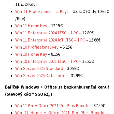
11.75€/Key)
Win 11 Professional – 5 Keys
– 53.25€ (Only 10.65€
/Key)
Win 11 Home Key
– 12.15€
Win 11 Enterprise 2024 LTSC – 1 PC
– 12.80€
Win 11 Enterprise 2024 IoT LTSC – 1 PC
– 12.88€
Win 10 Professional Key
– 8.25€
Win 10 Home Key
– 8.15€
Win 10 Enterprise 2021 LTSC – 1 PC
– 12.25€
Win Server 2025 Standard
– 30.99€
Win Server 2025 Datacenter
– 31.99€
Balíček Windows + Office za bezkonkurenční cenu!
(Slevový kód “
SGO62
„)
Win 11 Pro + Office 2021 Pro Plus Bundle
– 37.59€
Win 11 Home + Office 2021 Pro Plus Bundle
–