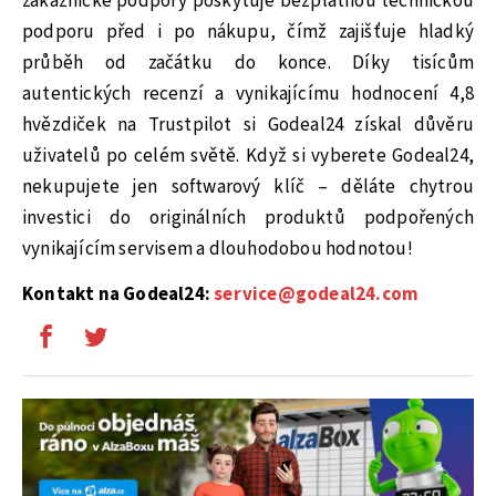
zákaznické podpory poskytuje bezplatnou technickou
podporu před i po nákupu, čímž zajišťuje hladký
průběh od začátku do konce. Díky tisícům
autentických recenzí a vynikajícímu hodnocení 4,8
hvězdiček na Trustpilot si Godeal24 získal důvěru
uživatelů po celém světě. Když si vyberete Godeal24,
nekupujete jen softwarový klíč – děláte chytrou
investici do originálních produktů podpořených
vynikajícím servisem a dlouhodobou hodnotou!
Kontakt na Godeal24:
service@godeal24.com