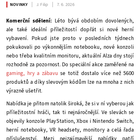
NOVINKY
J. Filip
7. 6. 2026
Komerční sdělení:
Léto bývá obdobím dovolených,
ale také ideální příležitostí dopřát si nové herní
vybavení. Pokud jste proto v posledních týdnech
pokukovali po výkonnějším notebooku, nové konzoli
nebo třeba kvalitním monitoru, aktuální Alza dny stojí
rozhodně za pozornost. Do speciální akce zaměřené na
gaming, hry a zábavu
se totiž dostalo více než 5600
produktů a díky slevovým kódům lze na mnoha z nich
výrazně ušetřit.
Nabídka je přitom natolik široká, že si v ní vyberou jak
příležitostní hráči, tak ti nejnáročnější. Ve slevách se
objevily konzole PlayStation, Xbox i Nintendo Switch,
herní notebooky, VR headsety, monitory a celá řada
příslušenství. Mezi nejzajímavější nabídky patří