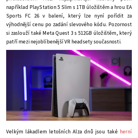
například PlayStation 5 Slim s 1TB úložištěm a hrou EA
Sports FC 26 v balení, který lze nyní pořídit za
výhodnější cenu po zadání slevového kódu. Pozornost
si zaslouží také Meta Quest 3 s 512GB úložištěm, který
patří mezi nejoblíbenější VR headsety současnosti.
Velkým lákadlem letošních Alza dnů jsou také
herní