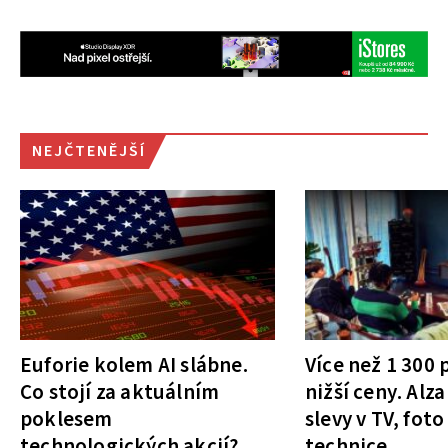
NEJČTENĚJŠÍ
Euforie kolem AI slábne.
Více než 1 300
Co stojí za aktuálním
nižší ceny. Alza
poklesem
slevy v TV, foto
technologických akcií?
technice