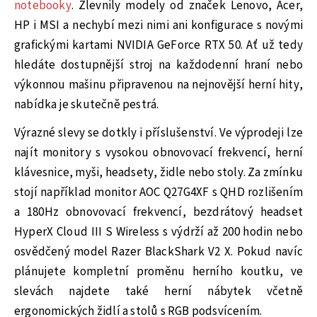
notebooky
. Zlevnily modely od značek Lenovo, Acer,
HP i MSI a nechybí mezi nimi ani konfigurace s novými
grafickými kartami NVIDIA GeForce RTX 50. Ať už tedy
hledáte dostupnější stroj na každodenní hraní nebo
výkonnou mašinu připravenou na nejnovější herní hity,
nabídka je skutečně pestrá.
Výrazné slevy se dotkly i příslušenství. Ve výprodeji lze
najít monitory s vysokou obnovovací frekvencí, herní
klávesnice, myši, headsety, židle nebo stoly. Za zmínku
stojí například monitor AOC Q27G4XF s QHD rozlišením
a 180Hz obnovovací frekvencí, bezdrátový headset
HyperX Cloud III S Wireless s výdrží až 200 hodin nebo
osvědčený model Razer BlackShark V2 X. Pokud navíc
plánujete kompletní proměnu herního koutku, ve
slevách najdete také herní nábytek včetně
ergonomických židlí a stolů s RGB podsvícením.