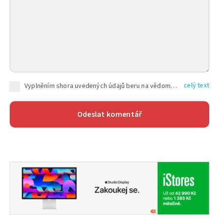
celý text
Vyplněním shora uvedených údajů beru na vědomí, že společnost TEXT FACTORY s.r.o., sídlem Brno, Durďákova 336/29, Černá Pole, PSČ: 613 00, IČ: 06157831, zapsané u Krajského soudu v Brně, oddíl C, vložka 100399, bude zpracovávat mé osobní údaje uvedené v rámci mnou vyplněného registračního formuláře na základě oprávněných zájmů TEXT FACTORY s.r.o. dle čl. 6 odst. 1 písm. f) GDPR a pro splnění právních povinností (čl. 6 odst. 1 písm. c) GDPR), a to pro tyto účely: nezbytnost zajistit oprávnění návštěvníka webových stránek provozovaných společností TEXT FACTORY s.r.o. přispívat aktivně ke zveřejněným článkům nebo v rámci diskusních fór a výkon práv TEXT FACTORY s.r.o. jako administrátora těchto diskusních fór. Více informací o zpracování osobních údajů a právech lze nalézt v