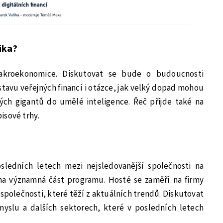
ika?
kroekonomice. Diskutovat se bude o budoucnosti
 stavu veřejných financí i otázce, jak velký dopad mohou
kých gigantů do umělé inteligence. Řeč přijde také na
isové trhy.
sledních letech mezi nejsledovanější společnosti na
na významná část programu. Hosté se zaměří na firmy
í společnosti, které těží z aktuálních trendů. Diskutovat
slu a dalších sektorech, které v posledních letech