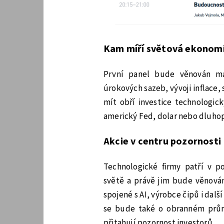
Kam míří světová ekonom
První panel bude věnován ma
úrokových sazeb, vývoji inflace,
mít obří investice technologic
americký Fed, dolar nebo dluhop
Akcie v centru pozornosti
Technologické firmy patří v po
světě a právě jim bude věnová
spojené s AI, výrobce čipů i dalš
se bude také o obranném průmy
přitahují pozornost investorů.