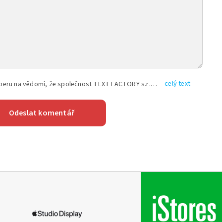
celý text
Vyplněním shora uvedených údajů beru na vědomí, že společnost TEXT FACTORY s.r.o., sídlem Brno, Durďákova 336/29, Černá Pole, PSČ: 613 00, IČ: 06157831, zapsané u Krajského soudu v Brně, oddíl C, vložka 100399, bude zpracovávat mé osobní údaje uvedené v rámci mnou vyplněného registračního formuláře na základě oprávněných zájmů TEXT FACTORY s.r.o. dle čl. 6 odst. 1 písm. f) GDPR a pro splnění právních povinností (čl. 6 odst. 1 písm. c) GDPR), a to pro tyto účely: nezbytnost zajistit oprávnění návštěvníka webových stránek provozovaných společností TEXT FACTORY s.r.o. přispívat aktivně ke zveřejněným článkům nebo v rámci diskusních fór a výkon práv TEXT FACTORY s.r.o. jako administrátora těchto diskusních fór. Více informací o zpracování osobních údajů a právech lze nalézt v