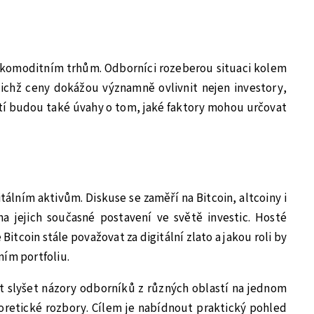
komoditním trhům. Odborníci rozeberou situaci kolem
jejichž ceny dokážou významně ovlivnit nejen investory,
tí budou také úvahy o tom, jaké faktory mohou určovat
álním aktivům. Diskuse se zaměří na Bitcoin, altcoiny i
a jejich současné postavení ve světě investic. Hosté
Bitcoin stále považovat za digitální zlato a jakou roli by
ním portfoliu.
 slyšet názory odborníků z různých oblastí na jednom
oretické rozbory. Cílem je nabídnout praktický pohled