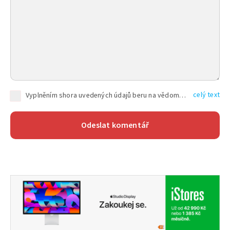
celý text
Vyplněním shora uvedených údajů beru na vědomí, že společnost TEXT FACTORY s.r.o., sídlem Brno, Durďákova 336/29, Černá Pole, PSČ: 613 00, IČ: 06157831, zapsané u Krajského soudu v Brně, oddíl C, vložka 100399, bude zpracovávat mé osobní údaje uvedené v rámci mnou vyplněného registračního formuláře na základě oprávněných zájmů TEXT FACTORY s.r.o. dle čl. 6 odst. 1 písm. f) GDPR a pro splnění právních povinností (čl. 6 odst. 1 písm. c) GDPR), a to pro tyto účely: nezbytnost zajistit oprávnění návštěvníka webových stránek provozovaných společností TEXT FACTORY s.r.o. přispívat aktivně ke zveřejněným článkům nebo v rámci diskusních fór a výkon práv TEXT FACTORY s.r.o. jako administrátora těchto diskusních fór. Více informací o zpracování osobních údajů a právech lze nalézt v