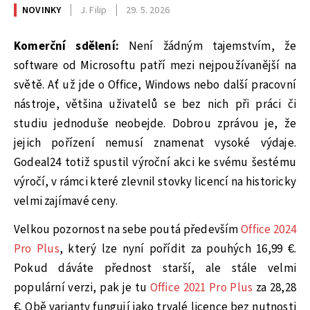
NOVINKY
J. Filip
29. 5. 2026
Komerční sdělení:
Není žádným tajemstvím, že
software od Microsoftu patří mezi nejpoužívanější na
světě. Ať už jde o Office, Windows nebo další pracovní
nástroje, většina uživatelů se bez nich při práci či
studiu jednoduše neobejde. Dobrou zprávou je, že
jejich pořízení nemusí znamenat vysoké výdaje.
Godeal24 totiž spustil výroční akci ke svému šestému
výročí, v rámci které zlevnil stovky licencí na historicky
velmi zajímavé ceny.
Velkou pozornost na sebe poutá především
Office 2024
Pro Plus
, který lze nyní pořídit za pouhých 16,99 €.
Pokud dáváte přednost starší, ale stále velmi
populární verzi, pak je tu
Office 2021 Pro Plus
za 28,28
€. Obě varianty fungují jako trvalé licence bez nutnosti