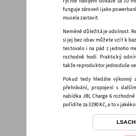
rychlé nabíjení dokáže za 10 m
funguje zároveň i jako powerbank
musela zastavit.
Neméně důležitá je odolnost. Re
si jej bez obav můžete vzít k ba
testovalo i na pád z jednoho m
rozhodně hodí. Praktický odní
takže reproduktor jednoduše ve
Pokud tedy hledáte výkonný a
přehrávání, propojení s další
nabídka JBL Charge 6 rozhodně 
pořídíte za 3290 Kč, a to v jakék