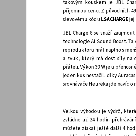
takovým kouskem je JBL Charg
příjemnou cenu. Z původních 498
slevovému kódu
LSACHARGE
jej
JBL Charge 6 se snaží zaujmout
technologie AI Sound Boost. Ta
reproduktoru hrát naplno s menš
a zvuk, který má dost síly na 
přáteli. Výkon 30 W je u přenos
jeden kus nestačil, díky Auraca
srovnávače Heuréka jde navíc o 
Velkou výhodou je výdrž, která
zvládne až 24 hodin přehrávání
můžete získat ještě další 4 hod