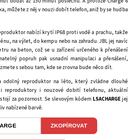
inut dodat až 150 minut poslechu. A protože Charge 6
a, můžete z něj v nouzi dobít telefon, aniž by se hudba
produktor nabízí krytí IP68 proti vodě a prachu, takže
zénu, na výlet, do kempu nebo na zahradu. JBL jej navíc
etru na beton, což se u zařízení určeného k přenášení
matelný popruh pak usnadní manipulaci a přenášení,
zmete s sebou tam, kde se zrovna bude něco dít.
 odolný reproduktor na léto, který zvládne dlouhé
mi reproduktory i nouzové dobití telefonu, aktuální
stojí za pozornost. Se slevovým kódem
LSACHARGE
jej
oliv nabízené barvě.
ZKOPÍROVAT