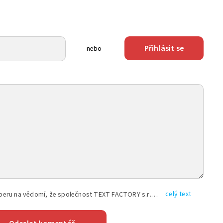
Přihlásit se
nebo
celý text
Vyplněním shora uvedených údajů beru na vědomí, že společnost TEXT FACTORY s.r.o., sídlem Brno, Durďákova 336/29, Černá Pole, PSČ: 613 00, IČ: 06157831, zapsané u Krajského soudu v Brně, oddíl C, vložka 100399, bude zpracovávat mé osobní údaje uvedené v rámci mnou vyplněného registračního formuláře na základě oprávněných zájmů TEXT FACTORY s.r.o. dle čl. 6 odst. 1 písm. f) GDPR a pro splnění právních povinností (čl. 6 odst. 1 písm. c) GDPR), a to pro tyto účely: nezbytnost zajistit oprávnění návštěvníka webových stránek provozovaných společností TEXT FACTORY s.r.o. přispívat aktivně ke zveřejněným článkům nebo v rámci diskusních fór a výkon práv TEXT FACTORY s.r.o. jako administrátora těchto diskusních fór. Více informací o zpracování osobních údajů a právech lze nalézt v