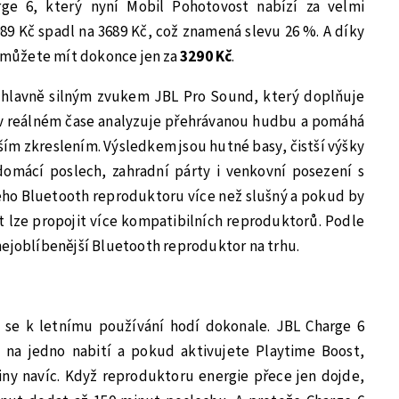
e 6, který nyní Mobil Pohotovost nabízí za velmi
9 Kč spadl na 3689 Kč, což znamená slevu 26 %. A díky
 můžete mít dokonce jen za
3290 Kč
.
 hlavně silným zvukem JBL Pro Sound, který doplňuje
 v reálném čase analyzuje přehrávanou hudbu a pomáhá
ím zkreslením. Výsledkem jsou hutné basy, čistší výšky
domácí poslech, zahradní párty i venkovní posezení s
ného Bluetooth reproduktoru více než slušný a pokud by
st lze propojit více kompatibilních reproduktorů. Podle
nejoblíbenější Bluetooth reproduktor na trhu.
 se k letnímu používání hodí dokonale. JBL Charge 6
 na jedno nabití a pokud aktivujete Playtime Boost,
iny navíc. Když reproduktoru energie přece jen dojde,