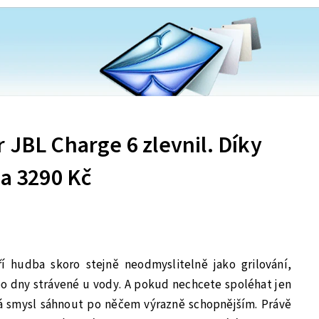
 JBL Charge 6 zlevnil. Díky
za 3290 Kč
ří hudba skoro stejně neodmyslitelně jako grilování,
bo dny strávené u vody. A pokud nechcete spoléhat jen
á smysl sáhnout po něčem výrazně schopnějším. Právě