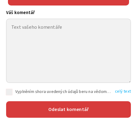
Váš komentář
celý text
Vyplněním shora uvedených údajů beru na vědomí, že společnost TEXT FACTORY s.r.o., sídlem Brno, Durďákova 336/29, Černá Pole, PSČ: 613 00, IČ: 06157831, zapsané u Krajského soudu v Brně, oddíl C, vložka 100399, bude zpracovávat mé osobní údaje uvedené v rámci mnou vyplněného registračního formuláře na základě oprávněných zájmů TEXT FACTORY s.r.o. dle čl. 6 odst. 1 písm. f) GDPR a pro splnění právních povinností (čl. 6 odst. 1 písm. c) GDPR), a to pro tyto účely: nezbytnost zajistit oprávnění návštěvníka webových stránek provozovaných společností TEXT FACTORY s.r.o. přispívat aktivně ke zveřejněným článkům nebo v rámci diskusních fór a výkon práv TEXT FACTORY s.r.o. jako administrátora těchto diskusních fór. Více informací o zpracování osobních údajů a právech lze nalézt v