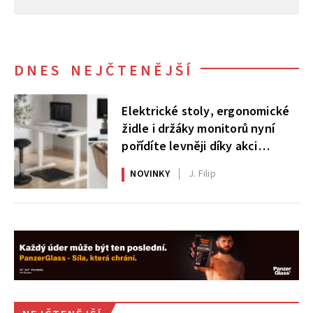
DNES NEJČTENĚJŠÍ
Elektrické stoly, ergonomické
židle i držáky monitorů nyní
pořídíte levněji díky akci
AlzaErgo
NOVINKY
J. Filip