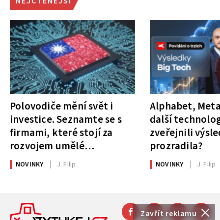
NEJČTENĚJŠÍ
Polovodiče mění svět i
Alphabet, Meta
investice. Seznamte se s
další technolog
firmami, které stojí za
zveřejnili výsl
rozvojem umělé
prozradila?
inteligence
NOVINKY
J. Filip
NOVINKY
J. Filip
Zavřít reklamu