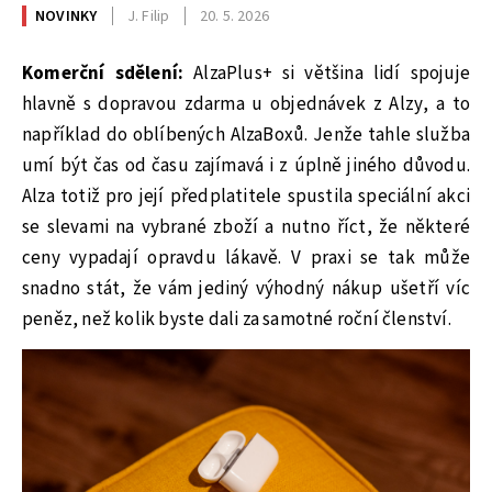
NOVINKY
J. Filip
20. 5. 2026
Komerční sdělení:
AlzaPlus+ si většina lidí spojuje
hlavně s dopravou zdarma u objednávek z Alzy, a to
například do oblíbených AlzaBoxů. Jenže tahle služba
umí být čas od času zajímavá i z úplně jiného důvodu.
Alza totiž pro její předplatitele spustila speciální akci
se slevami na vybrané zboží a nutno říct, že některé
ceny vypadají opravdu lákavě. V praxi se tak může
snadno stát, že vám jediný výhodný nákup ušetří víc
peněz, než kolik byste dali za samotné roční členství.