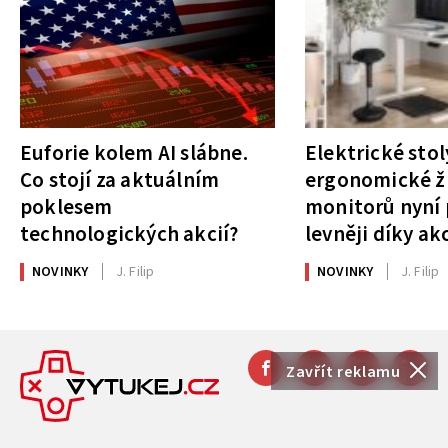
Euforie kolem AI slábne.
Elektrické stol
Co stojí za aktuálním
ergonomické ži
poklesem
monitorů nyní 
technologických akcií?
levněji díky ak
NOVINKY
J. Filip
NOVINKY
J. Filip
Zavřít reklamu