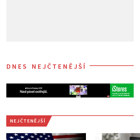
DNES NEJČTENĚJŠÍ
NEJČTENĚJŠÍ