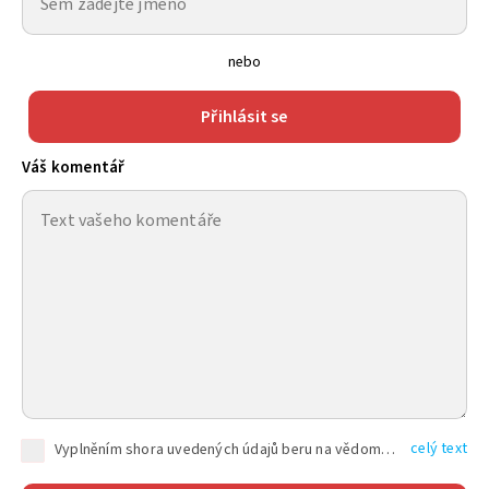
nebo
Přihlásit se
Váš komentář
celý text
Vyplněním shora uvedených údajů beru na vědomí, že společnost TEXT FACTORY s.r.o., sídlem Brno, Durďákova 336/29, Černá Pole, PSČ: 613 00, IČ: 06157831, zapsané u Krajského soudu v Brně, oddíl C, vložka 100399, bude zpracovávat mé osobní údaje uvedené v rámci mnou vyplněného registračního formuláře na základě oprávněných zájmů TEXT FACTORY s.r.o. dle čl. 6 odst. 1 písm. f) GDPR a pro splnění právních povinností (čl. 6 odst. 1 písm. c) GDPR), a to pro tyto účely: nezbytnost zajistit oprávnění návštěvníka webových stránek provozovaných společností TEXT FACTORY s.r.o. přispívat aktivně ke zveřejněným článkům nebo v rámci diskusních fór a výkon práv TEXT FACTORY s.r.o. jako administrátora těchto diskusních fór. Více informací o zpracování osobních údajů a právech lze nalézt v