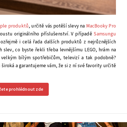
ple produktů
, určitě vás potěší slevy na
MacBooky Pro
oustu originálního příslušenství. V případě
Samsungu
mozřejmě i celá řada dalších produktů z nejrůznějších
ch slev, co byste řekli třeba levnějšímu LEGO, hrám na
m velkým bílým spotřebičům, televizí a tak podobně?
široká a garantujeme vám, že si z ní své favority určitě
ůžete prohlédnout zde