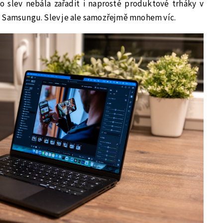
do slev nebála zařadit i naprosté produktové trháky v
i Samsungu. Slev je ale samozřejmě mnohem víc.