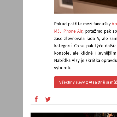
Pokud patříte mezi fanoušky
Ap
M5, iPhone Air
, potažmo pak sp
zase zlevňovala řada A, ale sa
kategorií. Co se pak týče další
konzole, ale klidně i levnější
Nabídka Alzy je zkrátka opravdu 
vyberete.
Všechny slevy z Alza Dnů si m