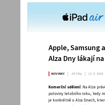
Apple, Samsung a 
Alza Dny lákají na
NOVINKY
Jiří Filip
13. 5. 2026
Komerční sdělení
: Na Alze prá
poloviny letošního roku, tedy 
je konkrétně o Alza Dnech, kte