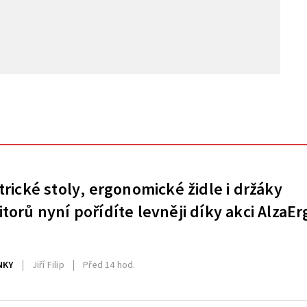
trické stoly, ergonomické židle i držáky
torů nyní pořídíte levněji díky akci AlzaEr
NKY
Jiří Filip
Před 14 hod.