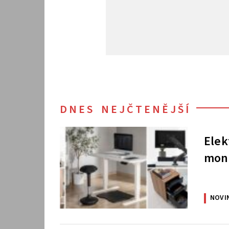
DNES NEJČTENĚJŠÍ
Elek
moni
NOVI