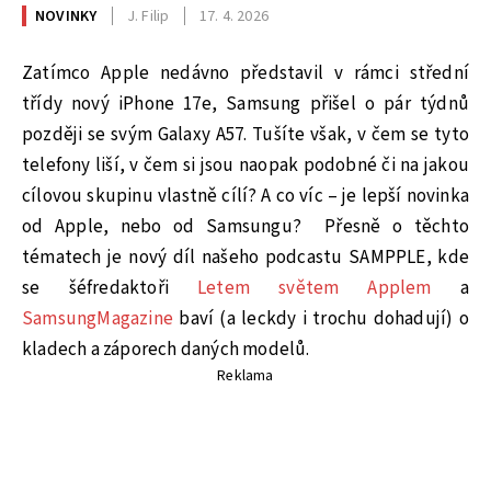
NOVINKY
J. Filip
17. 4. 2026
Zatímco Apple nedávno představil v rámci střední
třídy nový iPhone 17e, Samsung přišel o pár týdnů
později se svým Galaxy A57. Tušíte však, v čem se tyto
telefony liší, v čem si jsou naopak podobné či na jakou
cílovou skupinu vlastně cílí? A co víc – je lepší novinka
od Apple, nebo od Samsungu? Přesně o těchto
tématech je nový díl našeho podcastu SAMPPLE, kde
se šéfredaktoři
Letem světem Applem
a
SamsungMagazine
baví (a leckdy i trochu dohadují) o
kladech a záporech daných modelů.
Reklama