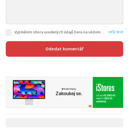
celý text
Vyplněním shora uvedených údajů beru na vědomí, že společnost TEXT FACTORY s.r.o., sídlem Brno, Durďákova 336/29, Černá Pole, PSČ: 613 00, IČ: 06157831, zapsané u Krajského soudu v Brně, oddíl C, vložka 100399, bude zpracovávat mé osobní údaje uvedené v rámci mnou vyplněného registračního formuláře na základě oprávněných zájmů TEXT FACTORY s.r.o. dle čl. 6 odst. 1 písm. f) GDPR a pro splnění právních povinností (čl. 6 odst. 1 písm. c) GDPR), a to pro tyto účely: nezbytnost zajistit oprávnění návštěvníka webových stránek provozovaných společností TEXT FACTORY s.r.o. přispívat aktivně ke zveřejněným článkům nebo v rámci diskusních fór a výkon práv TEXT FACTORY s.r.o. jako administrátora těchto diskusních fór. Více informací o zpracování osobních údajů a právech lze nalézt v