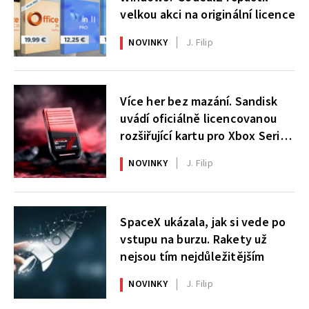
velkou akci na originální licence
NOVINKY
J. Filip
Více her bez mazání. Sandisk
uvádí oficiálně licencovanou
rozšiřující kartu pro Xbox Series
X|S
NOVINKY
J. Filip
SpaceX ukázala, jak si vede po
vstupu na burzu. Rakety už
nejsou tím nejdůležitějším
NOVINKY
J. Filip