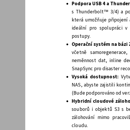
Podpora USB 4 a Thunde
s Thunderbolt™ 3/4) a p
která umožňuje připojení 
ideální pro spolupráci v 
postupy.
Operační systém na bázi
včetně samoregenerace,
neměnnost dat, inline d
SnapSync pro disaster recov
Vysoká dostupnost:
Vyt
NAS, abyste zajistili kont
(Bude podporováno od verz
Hybridní cloudové záloh
souborů i objektů S3 s b
zálohování mimo pracovi
cloudu.