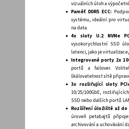
vizuálních úloh a výpočetn
Paměť DDR5 ECC:
Podporu
systému, ideální pro virtu
na data.
4x sloty U.2 NVMe P
vysokorychlostní SSD úlo
latenci, jako je virtualizac
Integrované porty 2x 10
portů a failover. Volit
škálovatelnost sítě připra
3x rozšiřující sloty PC
10/25/100GbE, rozšiřujícíc
SSD nebo dalších portů LA
Rozšíření úložiště až do
úroveň petabajtů připoj
archivování a uchovávání d