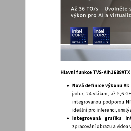
Hlavní funkce TVS-AIh1688ATX
Nová definice výkonu AI:
jader, 24 vláken, až 5,6 G
integrovanou podporou NPU
ideální pro inferenci, anal
Integrovaná grafika I
zpracování obrazu a videa 