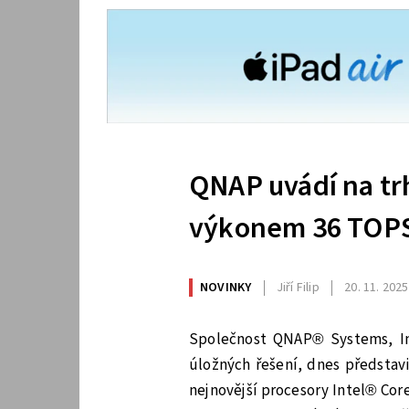
QNAP uvádí na tr
výkonem 36 TOPS p
NOVINKY
Jiří Filip
20. 11. 2025
Společnost QNAP® Systems, Inc.
úložných řešení, dnes představ
nejnovější procesory Intel® Co