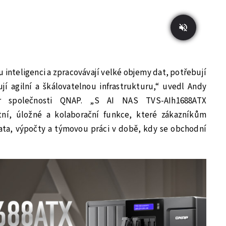
 inteligenci a zpracovávají velké objemy dat, potřebují
jí agilní a škálovatelnou infrastrukturu,“ uvedl Andy
r společnosti QNAP. „S AI NAS TVS-AIh1688ATX
ní, úložné a kolaborační funkce, které zákazníkům
data, výpočty a týmovou práci v době, kdy se obchodní