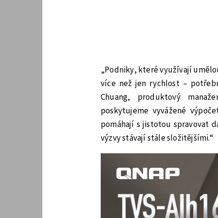
„Podniky, které využívají umělou
více než jen rychlost – potřebu
Chuang, produktový manaže
poskytujeme vyvážené výpočet
pomáhají s jistotou spravovat 
výzvy stávají stále složitějšími.“