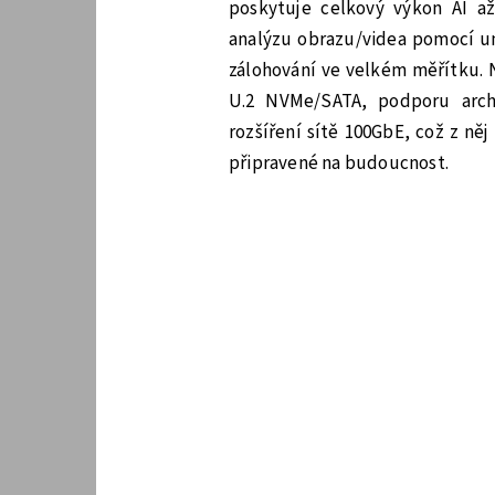
poskytuje celkový výkon AI a
analýzu obrazu/videa pomocí umě
zálohování ve velkém měřítku. N
U.2 NVMe/SATA, podporu archi
rozšíření sítě 100GbE, což z ně
připravené na budoucnost.