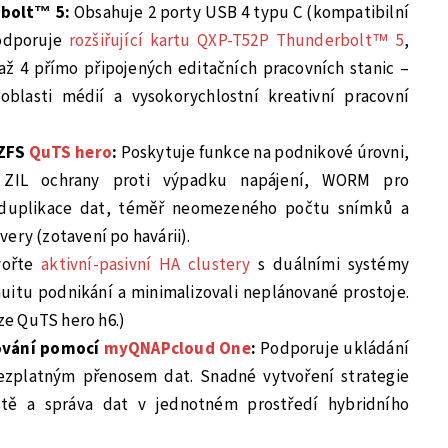
rbolt™ 5:
Obsahuje 2 porty USB 4 typu C (kompatibilní
odporuje
rozšiřující kartu QXP-T52P Thunderbolt™ 5
,
až 4 přímo připojených editačních pracovních stanic –
oblasti médií a vysokorychlostní kreativní pracovní
 ZFS
QuTS hero
:
Poskytuje funkce na podnikové úrovni,
 ZIL ochrany proti výpadku napájení, WORM pro
eduplikace dat, téměř neomezeného počtu snímků a
ery (zotavení po havárii).
vořte
aktivní-pasivní HA clustery
s duálními systémy
inuitu podnikání a minimalizovali neplánované prostoje.
e QuTS hero h6.)
ování pomocí
myQNAPcloud One
:
Podporuje ukládání
ezplatným přenosem dat. Snadné vytvoření strategie
ště a správa dat v jednotném prostředí hybridního