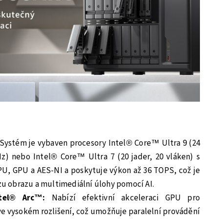
Systém je vybaven procesory Intel® Core™ Ultra 9 (24
Hz) nebo Intel® Core™ Ultra 7 (20 jader, 20 vláken) s
, GPU a AES-NI a poskytuje výkon až 36 TOPS, což je
ýzu obrazu a multimediální úlohy pomocí AI.
ntel® Arc™:
Nabízí efektivní akceleraci GPU pro
ve vysokém rozlišení, což umožňuje paralelní provádění