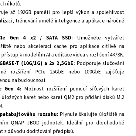
ích úkolů.
je až 192GB paměti pro lepší výkon a spolehlivost
alizaci, trénování umělé inteligence a aplikace náročné
CIe Gen 4 x2 / SATA SSD:
Umožněte vytvářet
žiště nebo akceleraci cache pro aplikace citlivé na
e, přístup k modelům AI a editace videa v rozlišení 4K/8K.
GBASE-T (10G/1G) a 2x 2,5GbE:
Podporuje slučování
elné rozšíření PCIe 25GbE nebo 100GbE zajišťuje
venou na budoucnost.
Ie Gen 4:
Možnost rozšíření pomocí síťových karet
h úložných karet nebo karet QM2 pro přidání disků M.2
N.
 petabajtového rozsahu:
Plynule škálujte úložiště na
ením QNAP JBOD jednotek. Ideální pro dlouhodobé
at z důvodu dodržování předpisů.