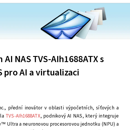
h AI NAS TVS-AIh1688ATX s
ro AI a virtualizaci
, přední inovátor v oblasti výpočetních, síťových a
ila
TVS-AIh1688ATX
, podnikový AI NAS, který integruje
re™ Ultra a neuronovou procesorovou jednotku (NPU) a