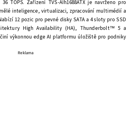
ž 36 TOPS. Zařízení TVS-AIh1688ATX je navrženo pro
lé inteligence, virtualizaci, zpracování multimédií a
abízí 12 pozic pro pevné disky SATA a 4 sloty pro SSD
tektury High Availability (HA), Thunderbolt™ 5 a
j činí výkonnou edge AI platformu úložiště pro podniky
Reklama