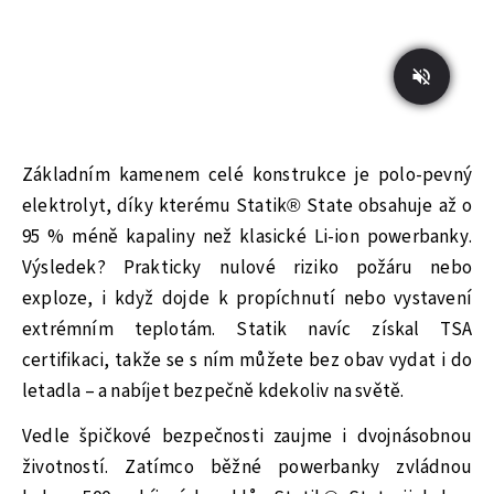
Základním kamenem celé konstrukce je polo-pevný
elektrolyt, díky kterému Statik® State obsahuje až o
95 % méně kapaliny než klasické Li-ion powerbanky.
Výsledek? Prakticky nulové riziko požáru nebo
exploze, i když dojde k propíchnutí nebo vystavení
extrémním teplotám. Statik navíc získal TSA
certifikaci, takže se s ním můžete bez obav vydat i do
letadla – a nabíjet bezpečně kdekoliv na světě.
Vedle špičkové bezpečnosti zaujme i dvojnásobnou
životností. Zatímco běžné powerbanky zvládnou