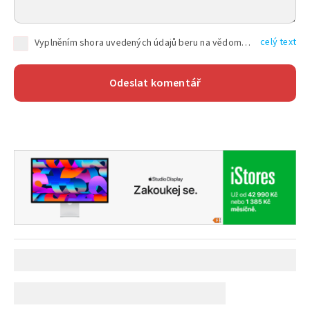
celý text
Vyplněním shora uvedených údajů beru na vědomí, že společnost TEXT FACTORY s.r.o., sídlem Brno, Durďákova 336/29, Černá Pole, PSČ: 613 00, IČ: 06157831, zapsané u Krajského soudu v Brně, oddíl C, vložka 100399, bude zpracovávat mé osobní údaje uvedené v rámci mnou vyplněného registračního formuláře na základě oprávněných zájmů TEXT FACTORY s.r.o. dle čl. 6 odst. 1 písm. f) GDPR a pro splnění právních povinností (čl. 6 odst. 1 písm. c) GDPR), a to pro tyto účely: nezbytnost zajistit oprávnění návštěvníka webových stránek provozovaných společností TEXT FACTORY s.r.o. přispívat aktivně ke zveřejněným článkům nebo v rámci diskusních fór a výkon práv TEXT FACTORY s.r.o. jako administrátora těchto diskusních fór. Více informací o zpracování osobních údajů a právech lze nalézt v