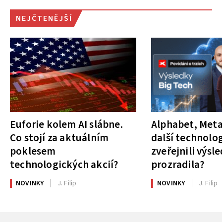
NEJČTENĚJŠÍ
Euforie kolem AI slábne.
Alphabet, Meta
Co stojí za aktuálním
další technolog
poklesem
zveřejnili výsl
technologických akcií?
prozradila?
NOVINKY
J. Filip
NOVINKY
J. Filip