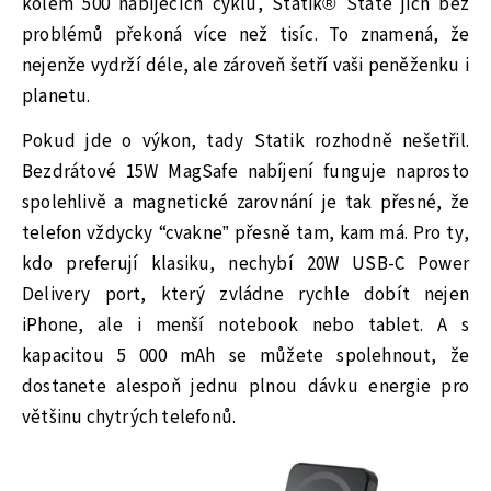
kolem 500 nabíjecích cyklů, Statik® State jich bez
problémů překoná více než tisíc. To znamená, že
nejenže vydrží déle, ale zároveň šetří vaši peněženku i
planetu.
Pokud jde o výkon, tady Statik rozhodně nešetřil.
Bezdrátové 15W MagSafe nabíjení funguje naprosto
spolehlivě a magnetické zarovnání je tak přesné, že
telefon vždycky “cvakne” přesně tam, kam má. Pro ty,
kdo preferují klasiku, nechybí 20W USB-C Power
Delivery port, který zvládne rychle dobít nejen
iPhone, ale i menší notebook nebo tablet. A s
kapacitou 5 000 mAh se můžete spolehnout, že
dostanete alespoň jednu plnou dávku energie pro
většinu chytrých telefonů.