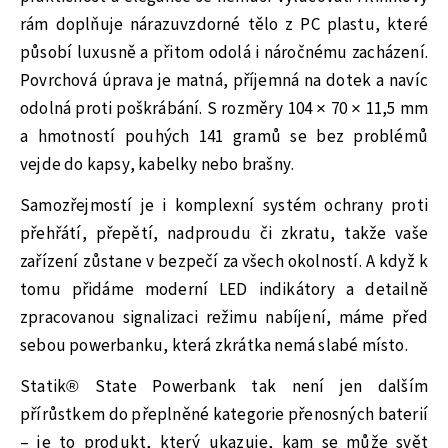
rám doplňuje nárazuvzdorné tělo z PC plastu, které
působí luxusně a přitom odolá i náročnému zacházení.
Povrchová úprava je matná, příjemná na dotek a navíc
odolná proti poškrábání. S rozměry 104 × 70 × 11,5 mm
a hmotností pouhých 141 gramů se bez problémů
vejde do kapsy, kabelky nebo brašny.
Samozřejmostí je i komplexní systém ochrany proti
přehřátí, přepětí, nadproudu či zkratu, takže vaše
zařízení zůstane v bezpečí za všech okolností. A když k
tomu přidáme moderní LED indikátory a detailně
zpracovanou signalizaci režimu nabíjení, máme před
sebou powerbanku, která zkrátka nemá slabé místo.
Statik® State Powerbank tak není jen dalším
přírůstkem do přeplněné kategorie přenosných baterií
– je to produkt, který ukazuje, kam se může svět