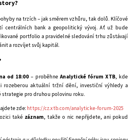
estory?
ohyby na trzích – jak směrem vzhůru, tak dolů. Klíčové
í centrálních bank a geopolitický vývoj. Ať už bude
ifikované portfolio a pravidelné sledování trhu zůstávají
it a rozvíjet svůj kapitál.
?
vna od 18:00
– proběhne
Analytické fórum XTB
, kde
i rozeberou aktuální tržní dění, investiční výhledy a
é strategie pro druhou polovinu roku.
 najdete zde:
https://cz.xtb.com/analyticke-forum-2025
ozici také
záznam
, takže o nic nepřijdete, ani pokud
 nástroje a v důsledku použití finanční páky jsou spojeny