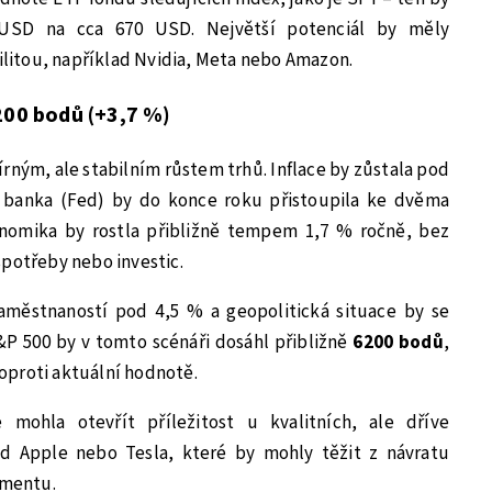
 USD na cca 670 USD. Největší potenciál by měly
tilitou, například Nvidia, Meta nebo Amazon.
200 bodů (+3,7 %)
mírným, ale stabilním růstem trhů. Inflace by zůstala pod
í banka (Fed) by do konce roku přistoupila ke dvěma
nomika by rostla přibližně tempem 1,7 % ročně, bez
spotřeby nebo investic.
zaměstnaností pod 4,5 % a geopolitická situace by se
&P 500 by v tomto scénáři dosáhl přibližně
6200 bodů
,
oproti aktuální hodnotě.
 mohla otevřít příležitost u kvalitních, ale dříve
ad Apple nebo Tesla, které by mohly těžit z návratu
imentu.