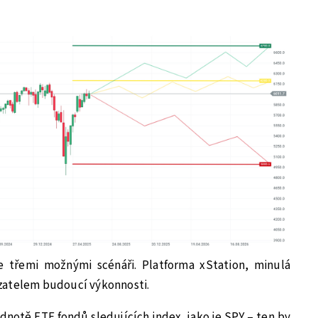
 třemi možnými scénáři. Platforma xStation, minulá
zatelem budoucí výkonnosti.
hodnotě ETF fondů sledujících index, jako je SPY – ten by