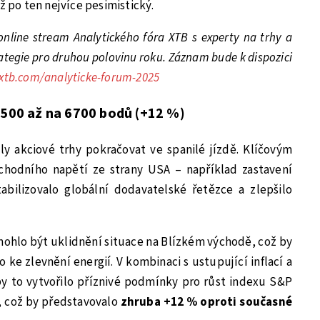
ž po ten nejvíce pesimistický.
nline stream Analytického fóra XTB s experty na trhy a
trategie pro druhou polovinu roku. Záznam bude k dispozici
.xtb.com/analyticke-forum-2025
 500 až na 6700 bodů (+12 %)
ly akciové trhy pokračovat ve spanilé jízdě. Klíčovým
hodního napětí ze strany USA – například zastavení
abilizovalo globální dodavatelské řetězce a zlepšilo
ohlo být uklidnění situace na Blízkém východě, což by
lo ke zlevnění energií. V kombinaci s ustupující inflací a
 to vytvořilo příznivé podmínky pro růst indexu S&P
, což by představovalo
zhruba +12 % oproti současné