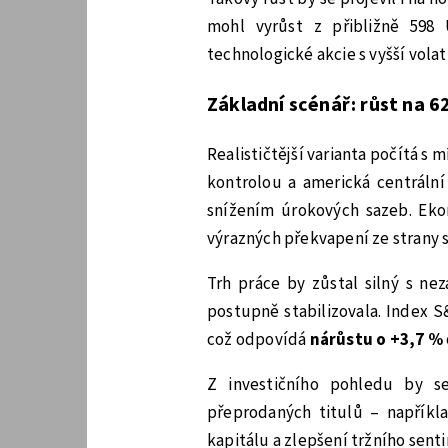
mohl vyrůst z přibližně 598
technologické akcie s vyšší vola
Základní scénář: růst na 6
Realističtější varianta počítá s 
kontrolou a americká centráln
snížením úrokových sazeb. Eko
výrazných překvapení ze strany 
Trh práce by zůstal silný s ne
postupně stabilizovala. Index S
což odpovídá
nárůstu o +3,7 %
Z investičního pohledu by se
přeprodaných titulů – napříkl
kapitálu a zlepšení tržního sent