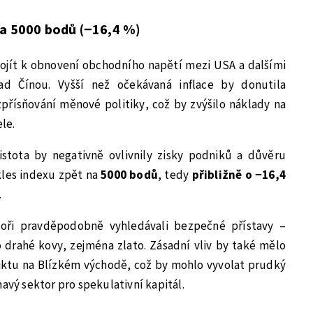
na 5000 bodů (−16,4 %)
ojít k obnovení obchodního napětí mezi USA a dalšími
ad Čínou. Vyšší než očekávaná inflace by donutila
přísňování měnové politiky, což by zvýšilo náklady na
ele.
istota by negativně ovlivnily zisky podniků a důvěru
kles indexu zpět na
5000 bodů
, tedy
přibližně o −16,4
.
toři pravděpodobně vyhledávali bezpečné přístavy –
 drahé kovy, zejména zlato. Zásadní vliv by také mělo
iktu na Blízkém východě, což by mohlo vyvolat prudký
mavý sektor pro spekulativní kapitál.