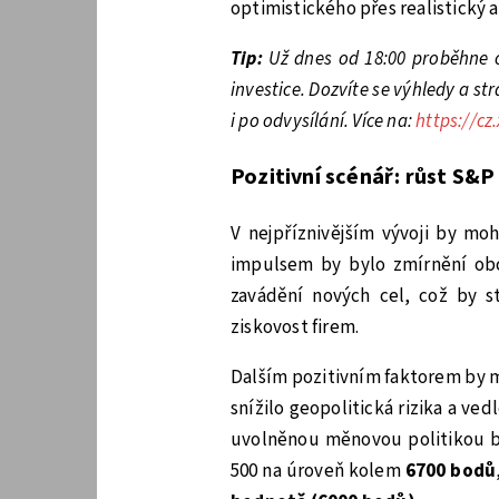
optimistického přes realistický a
Tip:
Už dnes od 18:00 proběhne o
investice. Dozvíte se výhledy a s
i po odvysílání. Více na:
https://cz
Pozitivní scénář: růst S&P
V nejpříznivějším vývoji by moh
impulsem by bylo zmírnění obc
zavádění nových cel, což by st
ziskovost firem.
Dalším pozitivním faktorem by m
snížilo geopolitická rizika a ved
uvolněnou měnovou politikou by
500 na úroveň kolem
6700 bodů