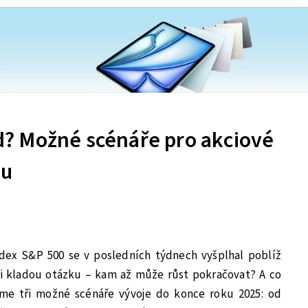
? Možné scénáře pro akciové
ku
dex S&P 500 se v posledních týdnech vyšplhal poblíž
 si kladou otázku – kam až může růst pokračovat? A co
íme tři možné scénáře vývoje do konce roku 2025: od