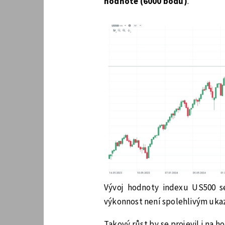
hodnotě (6000 bodů)
.
Vývoj hodnoty indexu US500 se
výkonnost není spolehlivým uka
Takový růst by se projevil i na 