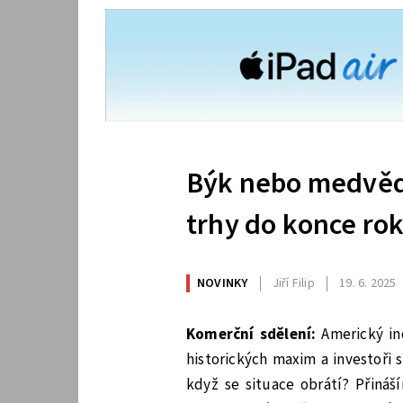
Býk nebo medvěd
trhy do konce ro
NOVINKY
Jiří Filip
19. 6. 2025
Komerční sdělení:
Americký in
historických maxim a investoři
když se situace obrátí? Přináš