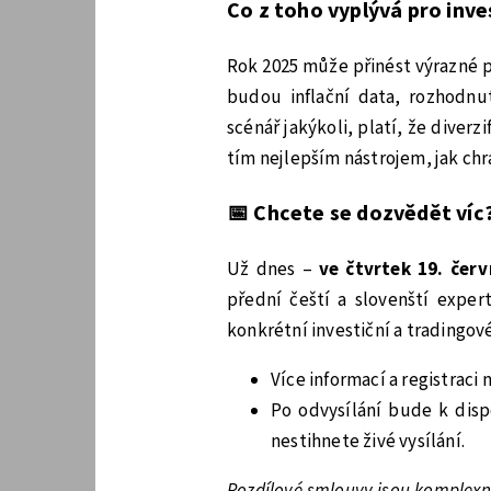
Co z toho vyplývá pro inv
Rok 2025 může přinést výrazné p
budou inflační data, rozhodnut
scénář jakýkoli, platí, že diverz
tím nejlepším nástrojem, jak chrán
📅
Chcete se dozvědět víc
Už dnes –
ve čtvrtek 19. čer
přední čeští a slovenští expert
konkrétní investiční a tradingov
Více informací a registraci
Po odvysílání bude k disp
nestihnete živé vysílání.
Rozdílové smlouvy jsou komplexní