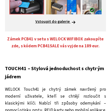
Vstoupit do galerie
Zámek PCB41 v setu s WELOCK WIFIBOX zakoupíte
zde, s kódem PCB41SALE vás vyjde na 189 eur.
TOUCH41 – Stylová jednoduchost s chytrým
jádrem
WELOCK Touch41 je chytrý zámek navržený pro
moderní uživatele, kteří se chtějí rozloučit s
klasickými klíči. Nabízí tři způsoby odemykání –
pomocí otisku prstu, RFID karty nebo mobilní aplikace.