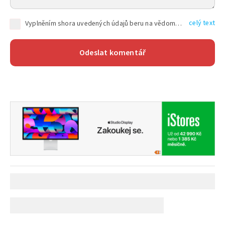
celý text
Vyplněním shora uvedených údajů beru na vědomí, že společnost TEXT FACTORY s.r.o., sídlem Brno, Durďákova 336/29, Černá Pole, PSČ: 613 00, IČ: 06157831, zapsané u Krajského soudu v Brně, oddíl C, vložka 100399, bude zpracovávat mé osobní údaje uvedené v rámci mnou vyplněného registračního formuláře na základě oprávněných zájmů TEXT FACTORY s.r.o. dle čl. 6 odst. 1 písm. f) GDPR a pro splnění právních povinností (čl. 6 odst. 1 písm. c) GDPR), a to pro tyto účely: nezbytnost zajistit oprávnění návštěvníka webových stránek provozovaných společností TEXT FACTORY s.r.o. přispívat aktivně ke zveřejněným článkům nebo v rámci diskusních fór a výkon práv TEXT FACTORY s.r.o. jako administrátora těchto diskusních fór. Více informací o zpracování osobních údajů a právech lze nalézt v