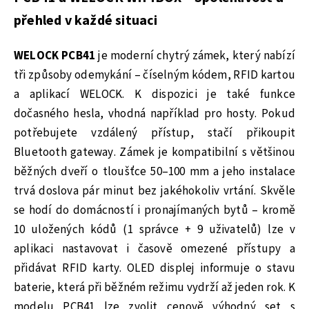
přehled v každé situaci
WELOCK PCB41
je moderní chytrý zámek, který nabízí
tři způsoby odemykání – číselným kódem, RFID kartou
a aplikací WELOCK. K dispozici je také funkce
dočasného hesla, vhodná například pro hosty. Pokud
potřebujete vzdálený přístup, stačí přikoupit
Bluetooth gateway. Zámek je kompatibilní s většinou
běžných dveří o tloušťce 50–100 mm a jeho instalace
trvá doslova pár minut bez jakéhokoliv vrtání. Skvěle
se hodí do domácností i pronajímaných bytů – kromě
10 uložených kódů (1 správce + 9 uživatelů) lze v
aplikaci nastavovat i časově omezené přístupy a
přidávat RFID karty. OLED displej informuje o stavu
baterie, která při běžném režimu vydrží až jeden rok. K
modelu PCB41 lze zvolit cenově výhodný set s