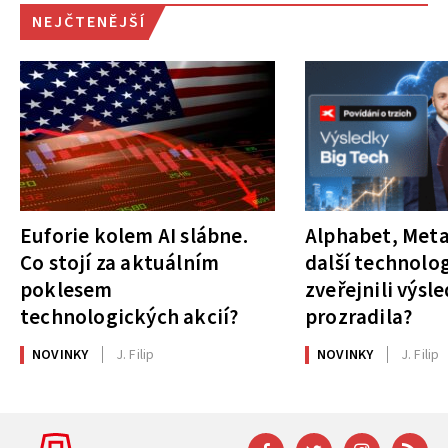
NEJČTENĚJŠÍ
Euforie kolem AI slábne.
Alphabet, Meta
Co stojí za aktuálním
další technolog
poklesem
zveřejnili výsl
technologických akcií?
prozradila?
NOVINKY
J. Filip
NOVINKY
J. Filip