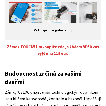
Vstoupit do galerie
Zámek TOUCA51 zakoupíte zde, s kódem VD50 vás
vyjde na 119 eur.
Budoucnost začíná za vašimi
dveřmi
Zámky WELOCK nejsou jen technologickým doplňkem –
jsou klíčem ke svobodě, kontrole a bezpečí. Umožňují
vám žít bez starostí, že jste něco zapomněli zamknout,