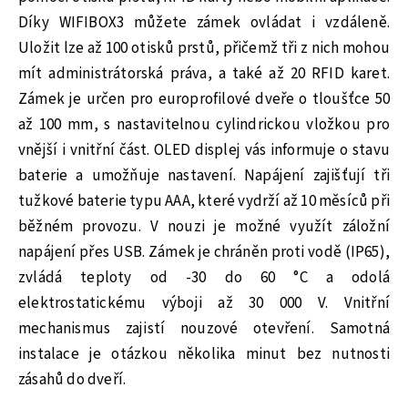
Díky WIFIBOX3 můžete zámek ovládat i vzdáleně.
Uložit lze až 100 otisků prstů, přičemž tři z nich mohou
mít administrátorská práva, a také až 20 RFID karet.
Zámek je určen pro europrofilové dveře o tloušťce 50
až 100 mm, s nastavitelnou cylindrickou vložkou pro
vnější i vnitřní část. OLED displej vás informuje o stavu
baterie a umožňuje nastavení. Napájení zajišťují tři
tužkové baterie typu AAA, které vydrží až 10 měsíců při
běžném provozu. V nouzi je možné využít záložní
napájení přes USB. Zámek je chráněn proti vodě (IP65),
zvládá teploty od -30 do 60 °C a odolá
elektrostatickému výboji až 30 000 V. Vnitřní
mechanismus zajistí nouzové otevření. Samotná
instalace je otázkou několika minut bez nutnosti
zásahů do dveří.