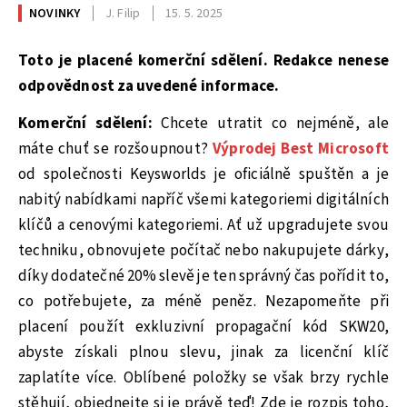
NOVINKY
J. Filip
15. 5. 2025
Toto je placené komerční sdělení. Redakce nenese
odpovědnost za uvedené informace.
Komerční sdělení:
Chcete utratit co nejméně, ale
máte chuť se rozšoupnout?
Výprodej Best Microsoft
od společnosti Keysworlds je oficiálně spuštěn a je
nabitý nabídkami napříč všemi kategoriemi digitálních
klíčů a cenovými kategoriemi. Ať už upgradujete svou
techniku, obnovujete počítač nebo nakupujete dárky,
díky dodatečné 20% slevě je ten správný čas pořídit to,
co potřebujete, za méně peněz. Nezapomeňte při
placení použít exkluzivní propagační kód SKW20,
abyste získali plnou slevu, jinak za licenční klíč
zaplatíte více. Oblíbené položky se však brzy rychle
stěhují, objednejte si je právě teď! Zde je rozpis toho,