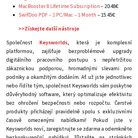
MacBooster 8 Lifetime Subscription
– 20.48€
SwifDoo PDF – 1 PC/Mac – 1 Month
– 15.45€
>>Získejte další nástroje
Společnost
Keysworlds
, která je komplexní
platformou, zajišťuje bezproblémové upgrady
digitálního pracovního postupu s nepřetržitou
zákaznickou podporou, hromadnými slevami pro
podniky a okamžitým dodáním. Ať už jste jednotlivec
nebo řídíte tým, společnost Keysworlds vám poskytne
důvěryhodný software, který optimalizuje efektivitu
bez ohrožení bezpečnosti nebo rozpočtu. Čerstvé
produkty přicházejí pravidelně spolu s exkluzivními
časově omezenými nabídkami! Pokud jste v
Keysworlds noví, zaregistrujte se zdarma a odemkněte
bezkonkurenční nabídky! Zůstaňte na stránkách