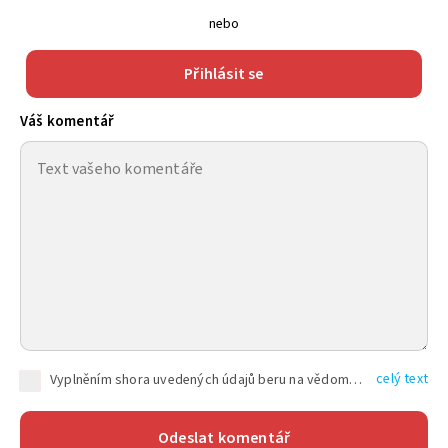
nebo
Přihlásit se
Váš komentář
celý text
Vyplněním shora uvedených údajů beru na vědomí, že společnost TEXT FACTORY s.r.o., sídlem Brno, Durďákova 336/29, Černá Pole, PSČ: 613 00, IČ: 06157831, zapsané u Krajského soudu v Brně, oddíl C, vložka 100399, bude zpracovávat mé osobní údaje uvedené v rámci mnou vyplněného registračního formuláře na základě oprávněných zájmů TEXT FACTORY s.r.o. dle čl. 6 odst. 1 písm. f) GDPR a pro splnění právních povinností (čl. 6 odst. 1 písm. c) GDPR), a to pro tyto účely: nezbytnost zajistit oprávnění návštěvníka webových stránek provozovaných společností TEXT FACTORY s.r.o. přispívat aktivně ke zveřejněným článkům nebo v rámci diskusních fór a výkon práv TEXT FACTORY s.r.o. jako administrátora těchto diskusních fór. Více informací o zpracování osobních údajů a právech lze nalézt v