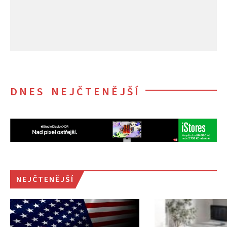
DNES NEJČTENĚJŠÍ
NEJČTENĚJŠÍ