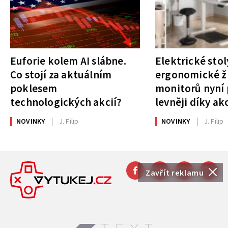
Euforie kolem AI slábne.
Elektrické stol
Co stojí za aktuálním
ergonomické ži
poklesem
monitorů nyní 
technologických akcií?
levněji díky ak
NOVINKY
J. Filip
NOVINKY
J. Filip
Zavřít reklamu