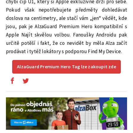
chybí čip U1, který si Apple exkluzivně drží pro sebe.
Pokud však nepotřebujete předměty dohledávat
doslova na centimetry, ale stačí vám „jen“ vědět, kde
jsou, pak je AlzaGuard Premium Hero kompatibilní s
Apple Najít skvělou volbou. Fanoušky Androidu pak
určitě potěší i fakt, že co nevidět by měla Alza začít
prodávat i tytéž lokátory s podporou Find My Device.
AlzaGuard Premium Hero Tag lze zakoupit zde