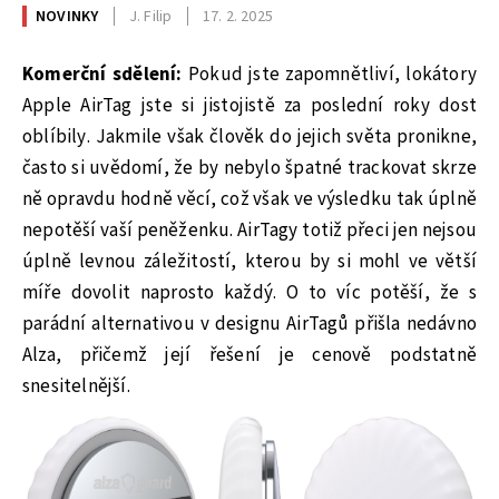
NOVINKY
J. Filip
17. 2. 2025
Komerční sdělení:
Pokud jste zapomnětliví, lokátory
Apple AirTag jste si jistojistě za poslední roky dost
oblíbily. Jakmile však člověk do jejich světa pronikne,
často si uvědomí, že by nebylo špatné trackovat skrze
ně opravdu hodně věcí, což však ve výsledku tak úplně
nepotěší vaší peněženku. AirTagy totiž přeci jen nejsou
úplně levnou záležitostí, kterou by si mohl ve větší
míře dovolit naprosto každý. O to víc potěší, že s
parádní alternativou v designu AirTagů přišla nedávno
Alza, přičemž její řešení je cenově podstatně
snesitelnější.