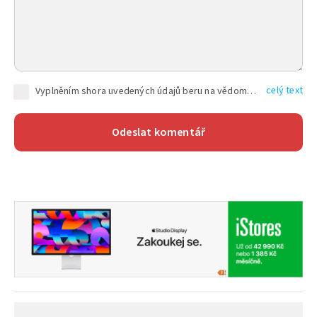
celý text
Vyplněním shora uvedených údajů beru na vědomí, že společnost TEXT FACTORY s.r.o., sídlem Brno, Durďákova 336/29, Černá Pole, PSČ: 613 00, IČ: 06157831, zapsané u Krajského soudu v Brně, oddíl C, vložka 100399, bude zpracovávat mé osobní údaje uvedené v rámci mnou vyplněného registračního formuláře na základě oprávněných zájmů TEXT FACTORY s.r.o. dle čl. 6 odst. 1 písm. f) GDPR a pro splnění právních povinností (čl. 6 odst. 1 písm. c) GDPR), a to pro tyto účely: nezbytnost zajistit oprávnění návštěvníka webových stránek provozovaných společností TEXT FACTORY s.r.o. přispívat aktivně ke zveřejněným článkům nebo v rámci diskusních fór a výkon práv TEXT FACTORY s.r.o. jako administrátora těchto diskusních fór. Více informací o zpracování osobních údajů a právech lze nalézt v