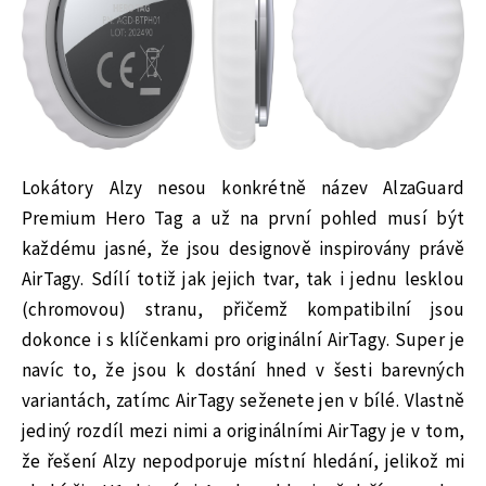
Lokátory Alzy nesou konkrétně název AlzaGuard
Premium Hero Tag a už na první pohled musí být
každému jasné, že jsou designově inspirovány právě
AirTagy. Sdílí totiž jak jejich tvar, tak i jednu lesklou
(chromovou) stranu, přičemž kompatibilní jsou
dokonce i s klíčenkami pro originální AirTagy. Super je
navíc to, že jsou k dostání hned v šesti barevných
variantách, zatímc AirTagy seženete jen v bílé. Vlastně
jediný rozdíl mezi nimi a originálními AirTagy je v tom,
že řešení Alzy nepodporuje místní hledání, jelikož mi