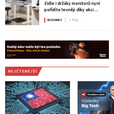
židle i držáky monitorů nyní
pořídíte levněji díky akci
AlzaErgo
NOVINKY
J. Filip
NEJČTENĚJŠÍ