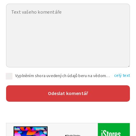
celý text
Vyplněním shora uvedených údajů beru na vědomí, že společnost TEXT FACTORY s.r.o., sídlem Brno, Durďákova 336/29, Černá Pole, PSČ: 613 00, IČ: 06157831, zapsané u Krajského soudu v Brně, oddíl C, vložka 100399, bude zpracovávat mé osobní údaje uvedené v rámci mnou vyplněného registračního formuláře na základě oprávněných zájmů TEXT FACTORY s.r.o. dle čl. 6 odst. 1 písm. f) GDPR a pro splnění právních povinností (čl. 6 odst. 1 písm. c) GDPR), a to pro tyto účely: nezbytnost zajistit oprávnění návštěvníka webových stránek provozovaných společností TEXT FACTORY s.r.o. přispívat aktivně ke zveřejněným článkům nebo v rámci diskusních fór a výkon práv TEXT FACTORY s.r.o. jako administrátora těchto diskusních fór. Více informací o zpracování osobních údajů a právech lze nalézt v