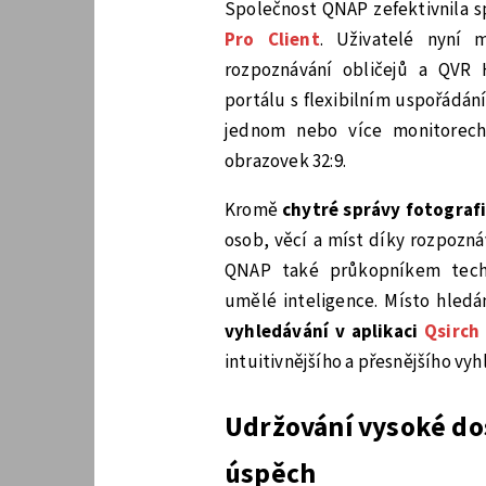
Společnost QNAP zefektivnila s
Pro Client
. Uživatelé nyní 
rozpoznávání obličejů a QVR 
portálu s flexibilním uspořádá
jednom nebo více monitorech,
obrazovek 32:9.
Kromě
chytré správy fotograf
osob, věcí a míst díky rozpozn
QNAP také průkopníkem techn
umělé inteligence. Místo hled
vyhledávání v aplikaci
Qsirch
intuitivnějšího a přesnějšího vy
Udržování vysoké do
úspěch