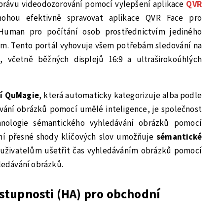
právu videodozorování pomocí vylepšení aplikace
QVR
mohou efektivně spravovat aplikace QVR Face pro
Human pro počítání osob prostřednictvím jediného
ním. Tento portál vyhovuje všem potřebám sledování na
 včetně běžných displejů 16:9 a ultraširokoúhlých
ií QuMagie
, která automaticky kategorizuje alba podle
ávání obrázků pomocí umělé inteligence, je společnost
ologie sémantického vyhledávání obrázků pomocí
ání přesné shody klíčových slov umožňuje
sémantické
uživatelům ušetřit čas vyhledáváním obrázků pomocí
hledávání obrázků.
stupnosti (HA) pro obchodní