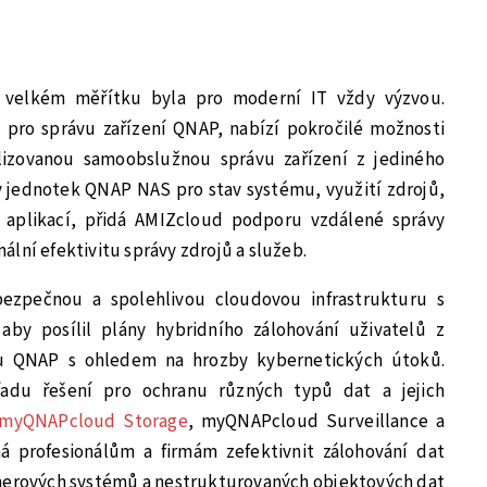
e velkém měřítku byla pro moderní IT vždy výzvou.
 pro správu zařízení QNAP, nabízí pokročilé možnosti
lizovanou samoobslužnou správu zařízení z jediného
y jednotek QNAP NAS pro stav systému, využití zdrojů,
ci aplikací, přidá AMIZcloud podporu vzdálené správy
lní efektivitu správy zdrojů a služeb.
ezpečnou a spolehlivou cloudovou infrastrukturu s
aby posílil plány hybridního zálohování uživatelů z
 QNAP s ohledem na hrozby kybernetických útoků.
du řešení pro ochranu různých typů dat a jejich
myQNAPcloud Storage
, myQNAPcloud Surveillance a
profesionálům a firmám zefektivnit zálohování dat
erových systémů a nestrukturovaných objektových dat