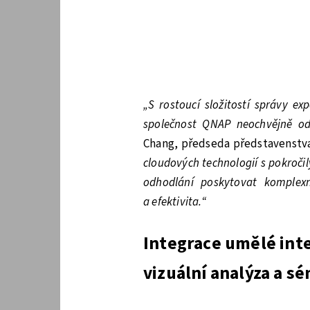
„S rostoucí složitostí správy e
společnost QNAP neochvějně od
Chang, předseda představenstva
cloudových technologií s pokroč
odhodlání poskytovat komplexn
a efektivita.“
Integrace umělé inte
vizuální analýza a s