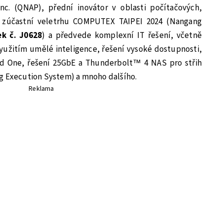
c. (QNAP), přední inovátor v oblasti počítačových,
se zúčastní veletrhu COMPUTEX TAIPEI 2024 (Nangang
ek č. J0628
) a předvede komplexní IT řešení, včetně
yužitím umělé inteligence, řešení vysoké dostupnosti,
d One, řešení 25GbE a Thunderbolt™ 4 NAS pro střih
g Execution System) a mnoho dalšího.
Reklama