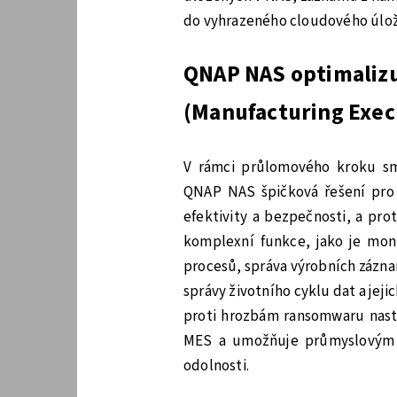
do vyhrazeného cloudového úloži
QNAP NAS optimalizu
(Manufacturing Exec
V rámci průlomového kroku sm
QNAP NAS špičková řešení pro
efektivity a bezpečnosti, a pro
komplexní funkce, jako je mon
procesů, správa výrobních zázn
správy životního cyklu dat a jej
proti hrozbám ransomwaru nast
MES a umožňuje průmyslovým 
odolnosti.