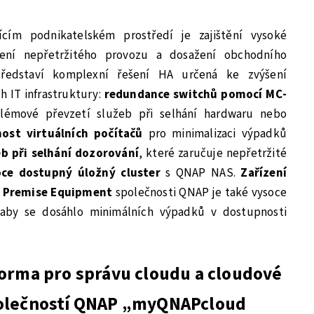
ícím podnikatelském prostředí je zajištění vysoké
žení nepřetržitého provozu a dosažení obchodního
ředstaví komplexní řešení HA určená ke zvýšení
h IT infrastruktury:
redundance switchů pomocí MC-
lémové převzetí služeb při selhání hardwaru nebo
ost virtuálních počítačů
pro minimalizaci výpadků
eb při selhání dozorování
, které zaručuje nepřetržité
oce dostupný úložný cluster
s QNAP NAS.
Zařízení
n Premise Equipment
společnosti QNAP je také vysoce
aby se dosáhlo minimálních výpadků v dostupnosti
forma pro správu cloudu a cloudové
polečností QNAP „myQNAPcloud