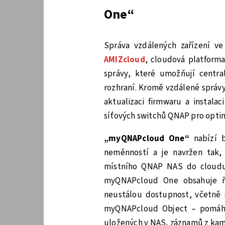
One“
Správa vzdálených zařízení v
AMIZcloud
, cloudová platforma
správy, které umožňují centra
rozhraní. Kromě vzdálené správ
aktualizaci firmwaru a instala
síťových switchů QNAP pro optimá
„myQNAPcloud One“
nabízí b
neměnností a je navržen tak, 
místního QNAP NAS do cloudu
myQNAPcloud One obsahuje řa
neustálou dostupnost, včetně
myQNAPcloud Object – pomáhá 
uložených v NAS, záznamů z kam