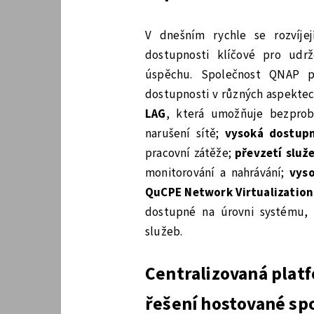
V dnešním rychle se rozvíjej
dostupnosti klíčové pro udr
úspěchu. Společnost QNAP p
dostupnosti v různých aspektec
LAG
, která umožňuje bezprob
narušení sítě;
vysoká dostupn
pracovní zátěže;
převzetí služ
monitorování a nahrávání;
vys
QuCPE Network Virtualizatio
dostupné na úrovni systému, 
služeb.
Centralizovaná plat
řešení hostované s