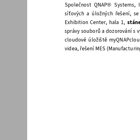
Společnost QNAP® Systems, In
síťových a úložných řešení, 
Exhibition Center, hala 1,
stán
správy souborů a dozorování s v
cloudové úložiště myQNAPclou
videa, řešení MES (Manufacturin