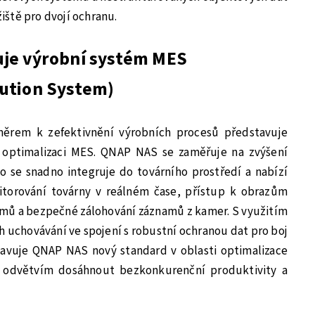
ště pro dvojí ochranu.
je výrobní systém MES
ution System)
ěrem k zefektivnění výrobních procesů představuje
 optimalizaci MES. QNAP NAS se zaměřuje na zvýšení
to se snadno integruje do továrního prostředí a nabízí
itorování továrny v reálném čase, přístup k obrazům
amů a bezpečné zálohování záznamů z kamer. S využitím
ich uchovávání ve spojení s robustní ochranou dat pro boj
avuje QNAP NAS nový standard v oblasti optimalizace
odvětvím dosáhnout bezkonkurenční produktivity a