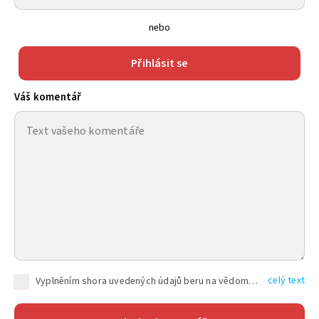
nebo
Přihlásit se
Váš komentář
celý text
Vyplněním shora uvedených údajů beru na vědomí, že společnost TEXT FACTORY s.r.o., sídlem Brno, Durďákova 336/29, Černá Pole, PSČ: 613 00, IČ: 06157831, zapsané u Krajského soudu v Brně, oddíl C, vložka 100399, bude zpracovávat mé osobní údaje uvedené v rámci mnou vyplněného registračního formuláře na základě oprávněných zájmů TEXT FACTORY s.r.o. dle čl. 6 odst. 1 písm. f) GDPR a pro splnění právních povinností (čl. 6 odst. 1 písm. c) GDPR), a to pro tyto účely: nezbytnost zajistit oprávnění návštěvníka webových stránek provozovaných společností TEXT FACTORY s.r.o. přispívat aktivně ke zveřejněným článkům nebo v rámci diskusních fór a výkon práv TEXT FACTORY s.r.o. jako administrátora těchto diskusních fór. Více informací o zpracování osobních údajů a právech lze nalézt v