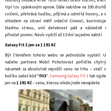
hodnoty oxidace krve. Tuto funkci ocení všichni, kteří
trpí tzv. spánkovým apnoe. Dále nabídne na 100 druhů
cvičení, přehrává hudbu, přijímá a odmítá hovory, a s
ohledem na zdraví měří srdeční činnost, kontroluje
hladinu stresu, umí detekovat pád a následně i
přivolat pomoc. Navíc vydrží až 13 dní na jedno nabití.
Galaxy Fit 3 jen za 1 191 Kč
Být čtenářem tohoto webu se jednoduše vyplatí. U
našeho partnera Mobil Pohotovost pořídíte chytrý
náramek za absolutně nejnižší cenu na trhu – stačí v
košíku zadat kód “
fit3
”.
Samsung Galaxy Fit 3
tak vyjde
jen na
1 191 Kč
– cena, kterou nikde jinde nenajdete.