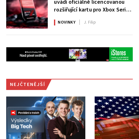
uvádí oficiálně licencovanou
rozšiřující kartu pro Xbox Series
X|S
NOVINKY
J. Filip
NEJČTENĚJŠÍ