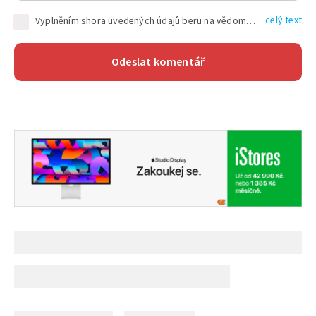
celý text
Vyplněním shora uvedených údajů beru na vědomí, že společnost TEXT FACTORY s.r.o., sídlem Brno, Durďákova 336/29, Černá Pole, PSČ: 613 00, IČ: 06157831, zapsané u Krajského soudu v Brně, oddíl C, vložka 100399, bude zpracovávat mé osobní údaje uvedené v rámci mnou vyplněného registračního formuláře na základě oprávněných zájmů TEXT FACTORY s.r.o. dle čl. 6 odst. 1 písm. f) GDPR a pro splnění právních povinností (čl. 6 odst. 1 písm. c) GDPR), a to pro tyto účely: nezbytnost zajistit oprávnění návštěvníka webových stránek provozovaných společností TEXT FACTORY s.r.o. přispívat aktivně ke zveřejněným článkům nebo v rámci diskusních fór a výkon práv TEXT FACTORY s.r.o. jako administrátora těchto diskusních fór. Více informací o zpracování osobních údajů a právech lze nalézt v