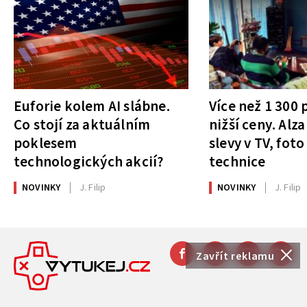
Euforie kolem AI slábne.
Více než 1 300
Co stojí za aktuálním
nižší ceny. Alza
poklesem
slevy v TV, foto
technologických akcií?
technice
NOVINKY
J. Filip
NOVINKY
J. Filip
Zavřít reklamu