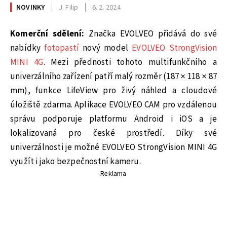
NOVINKY
J. Filip
6. 2. 2024
Komerční sdělení:
Značka EVOLVEO přidává do své
nabídky
fotopastí
nový model
EVOLVEO StrongVision
MINI 4G
. Mezi přednosti tohoto multifunkčního a
univerzálního zařízení patří malý rozměr (187 × 118 × 87
mm), funkce LifeView pro živý náhled a cloudové
úložiště zdarma. Aplikace EVOLVEO CAM pro vzdálenou
správu podporuje platformu Android i iOS a je
lokalizovaná pro české prostředí. Díky své
univerzálnosti je možné EVOLVEO StrongVision MINI 4G
využít i jako bezpečnostní kameru.
Reklama