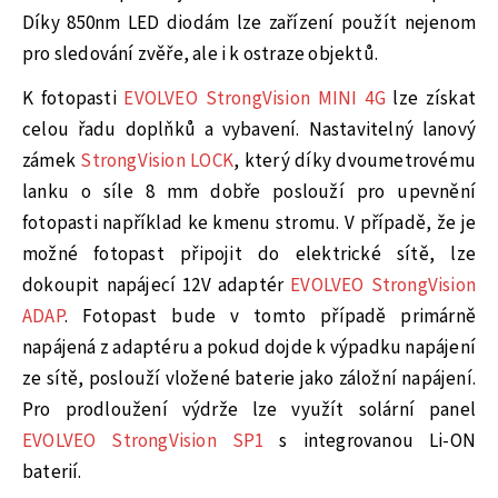
Díky 850nm LED diodám lze zařízení použít nejenom
pro sledování zvěře, ale i k ostraze objektů.
K fotopasti
EVOLVEO StrongVision MINI 4G
lze získat
celou řadu doplňků a vybavení. Nastavitelný lanový
zámek
StrongVision LOCK
, který díky dvoumetrovému
lanku o síle 8 mm dobře poslouží pro upevnění
fotopasti například ke kmenu stromu. V případě, že je
možné fotopast připojit do elektrické sítě, lze
dokoupit napájecí 12V adaptér
EVOLVEO StrongVision
ADAP
. Fotopast bude v tomto případě primárně
napájená z adaptéru a pokud dojde k výpadku napájení
ze sítě, poslouží vložené baterie jako záložní napájení.
Pro prodloužení výdrže lze využít solární panel
EVOLVEO StrongVision SP1
s integrovanou Li-ON
baterií.