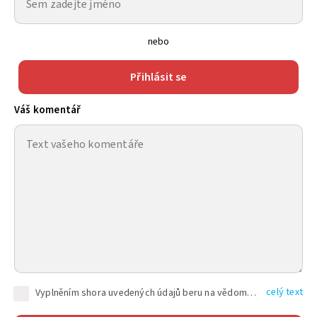
nebo
Přihlásit se
Váš komentář
celý text
Vyplněním shora uvedených údajů beru na vědomí, že společnost TEXT FACTORY s.r.o., sídlem Brno, Durďákova 336/29, Černá Pole, PSČ: 613 00, IČ: 06157831, zapsané u Krajského soudu v Brně, oddíl C, vložka 100399, bude zpracovávat mé osobní údaje uvedené v rámci mnou vyplněného registračního formuláře na základě oprávněných zájmů TEXT FACTORY s.r.o. dle čl. 6 odst. 1 písm. f) GDPR a pro splnění právních povinností (čl. 6 odst. 1 písm. c) GDPR), a to pro tyto účely: nezbytnost zajistit oprávnění návštěvníka webových stránek provozovaných společností TEXT FACTORY s.r.o. přispívat aktivně ke zveřejněným článkům nebo v rámci diskusních fór a výkon práv TEXT FACTORY s.r.o. jako administrátora těchto diskusních fór. Více informací o zpracování osobních údajů a právech lze nalézt v