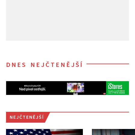
DNES NEJČTENĚJŠÍ
NEJČTENĚJŠÍ