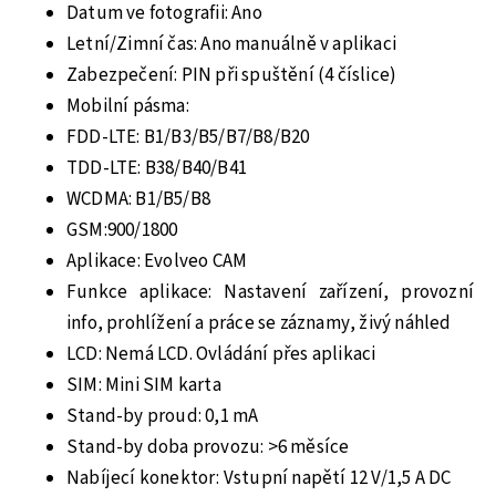
Datum ve fotografii: Ano
Letní/Zimní čas: Ano manuálně v aplikaci
Zabezpečení: PIN při spuštění (4 číslice)
Mobilní pásma:
FDD-LTE: B1/B3/B5/B7/B8/B20
TDD-LTE: B38/B40/B41
WCDMA: B1/B5/B8
GSM:900/1800
Aplikace: Evolveo CAM
Funkce aplikace: Nastavení zařízení, provozní
info, prohlížení a práce se záznamy, živý náhled
LCD: Nemá LCD. Ovládání přes aplikaci
SIM: Mini SIM karta
Stand-by proud: 0,1 mA
Stand-by doba provozu: >6 měsíce
Nabíjecí konektor: Vstupní napětí 12 V/1,5 A DC