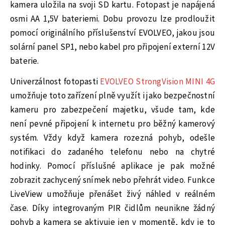
kamera uložila na svoji SD kartu. Fotopast je napájená
osmi AA 1,5V bateriemi. Dobu provozu lze prodloužit
pomocí originálního příslušenství EVOLVEO, jakou jsou
solární panel SP1, nebo kabel pro připojení externí 12V
baterie.
Univerzálnost fotopasti
EVOLVEO StrongVision MINI 4G
umožňuje toto zařízení plně využít i jako bezpečnostní
kameru pro zabezpečení majetku, všude tam, kde
není pevné připojení k internetu pro běžný kamerový
systém. Vždy když kamera rozezná pohyb, odešle
notifikaci do zadaného telefonu nebo na chytré
hodinky. Pomocí příslušné aplikace je pak možné
zobrazit zachycený snímek nebo přehrát video. Funkce
LiveView umožňuje přenášet živý náhled v reálném
čase. Díky integrovaným PIR čidlům neunikne žádný
pohyb a kamera se aktivuje jen v momentě, kdy je to