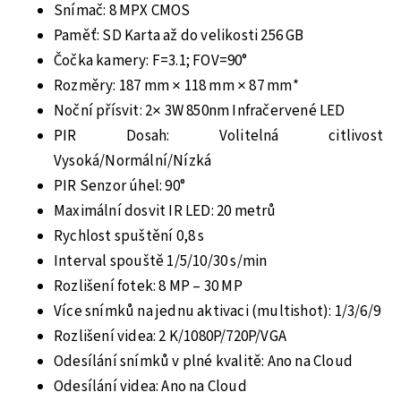
Snímač: 8 MPX CMOS
Paměť: SD Karta až do velikosti 256 GB
Čočka kamery: F=3.1; FOV=90°
Rozměry: 187 mm × 118 mm × 87 mm
*
Noční přísvit: 2× 3W 850nm Infračervené LED
PIR Dosah: Volitelná citlivost
Vysoká/Normální/Nízká
PIR Senzor úhel: 90°
Maximální dosvit IR LED: 20 metrů
Rychlost spuštění 0,8 s
Interval spouště 1/5/10/30 s/min
Rozlišení fotek: 8 MP – 30 MP
Více snímků na jednu aktivaci (multishot): 1/3/6/9
Rozlišení videa: 2 K/1080P/720P/VGA
Odesílání snímků v plné kvalitě: Ano na Cloud
Odesílání videa: Ano na Cloud