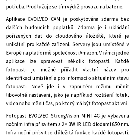
potřeba. Prodlužuje se tím výdrž provozu na baterie.
Aplikace EVOLVEO CAM je poskytována zdarma bez
dalších budoucích poplatků. Zdarma je i ukládání
pořízených dat do cloudového úložiště, které je
unikátní pro každé zařízení. Servery jsou umístěné v
Evropě na platformě společnosti Amazon. V rámci jedné
aplikace lze spravovat několik fotopastí. Každé
fotopasti je možné přiřadit vlastní název pro
identifikaci umístění a pro informaci o aktuálním stavu
fotopasti. Nově jde i v zapnutém režimu měnit
libovolně nastavení, jako je například rozlišení fotek,
videa nebo měnit čas, po který má být fotopast aktivní.
Fotopast EVOLVEO StrongVision MINI 4G je vybavena
nočním infra přísvitem s 2× 3W IR LED diodami 850 nm.
Infra noční přísvit je důležitá funkce každé fotopasti.