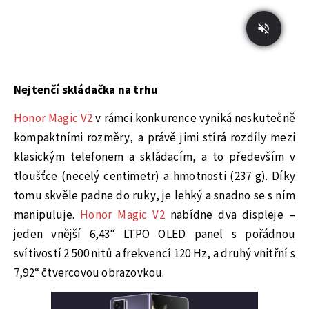
Nejtenčí skládačka na trhu
Honor Magic V2
v rámci konkurence vyniká neskutečně
kompaktními rozměry, a právě jimi stírá rozdíly mezi
klasickým telefonem a skládacím, a to především v
tloušťce (necelý centimetr) a hmotnosti (237 g). Díky
tomu skvěle padne do ruky, je lehký a snadno se s ním
manipuluje.
Honor Magic V2
nabídne dva displeje –
jeden vnější 6,43“ LTPO OLED panel s pořádnou
svítivostí 2 500 nitů a frekvencí 120 Hz, a druhý vnitřní s
7,92“ čtvercovou obrazovkou.