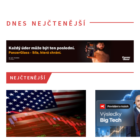
DNES NEJČTENĚJŠÍ
NEJČTENĚJŠÍ