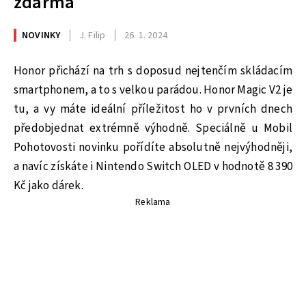
zdarma
NOVINKY
J. Filip
26. 1. 2024
Honor přichází na trh s doposud nejtenčím skládacím
smartphonem, a to s velkou parádou. Honor Magic V2 je
tu, a vy máte ideální příležitost ho v prvních dnech
předobjednat extrémně výhodně. Speciálně u Mobil
Pohotovosti novinku pořídíte absolutně nejvýhodněji,
a navíc získáte i Nintendo Switch OLED v hodnotě 8 390
Kč jako dárek.
Reklama