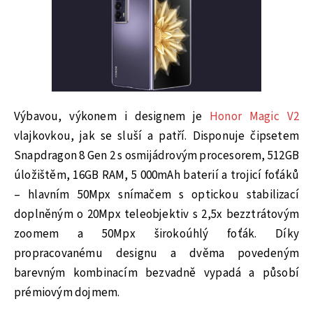
Výbavou, výkonem i designem je
Honor Magic V2
vlajkovkou, jak se sluší a patří. Disponuje čipsetem
Snapdragon 8 Gen 2 s osmijádrovým procesorem, 512GB
úložištěm, 16GB RAM, 5 000mAh baterií a trojicí foťáků
– hlavním 50Mpx snímačem s optickou stabilizací
doplněným o 20Mpx teleobjektiv s 2,5x bezztrátovým
zoomem a 50Mpx širokoúhlý foťák. Díky
propracovanému designu a dvěma povedeným
barevným kombinacím bezvadně vypadá a působí
prémiovým dojmem.