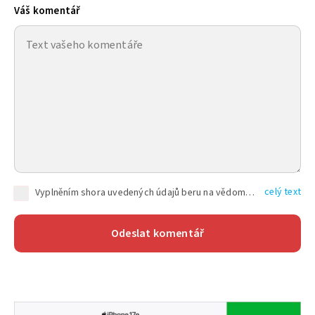
Váš komentář
celý text
Vyplněním shora uvedených údajů beru na vědomí, že společnost TEXT FACTORY s.r.o., sídlem Brno, Durďákova 336/29, Černá Pole, PSČ: 613 00, IČ: 06157831, zapsané u Krajského soudu v Brně, oddíl C, vložka 100399, bude zpracovávat mé osobní údaje uvedené v rámci mnou vyplněného registračního formuláře na základě oprávněných zájmů TEXT FACTORY s.r.o. dle čl. 6 odst. 1 písm. f) GDPR a pro splnění právních povinností (čl. 6 odst. 1 písm. c) GDPR), a to pro tyto účely: nezbytnost zajistit oprávnění návštěvníka webových stránek provozovaných společností TEXT FACTORY s.r.o. přispívat aktivně ke zveřejněným článkům nebo v rámci diskusních fór a výkon práv TEXT FACTORY s.r.o. jako administrátora těchto diskusních fór. Více informací o zpracování osobních údajů a právech lze nalézt v