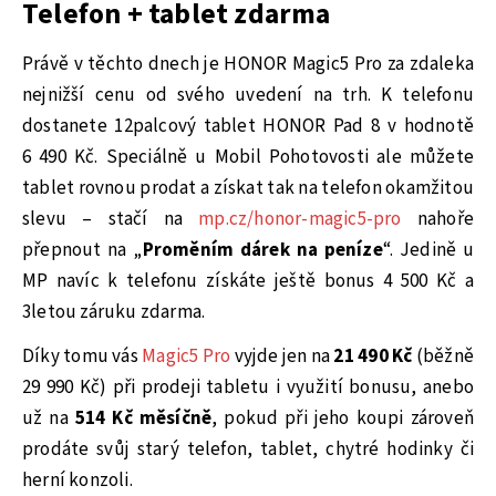
Telefon + tablet zdarma
Právě v těchto dnech je HONOR Magic5 Pro za zdaleka
nejnižší cenu od svého uvedení na trh. K telefonu
dostanete 12palcový tablet HONOR Pad 8 v hodnotě
6 490 Kč. Speciálně u Mobil Pohotovosti ale můžete
tablet rovnou prodat a získat tak na telefon okamžitou
slevu – stačí na
mp.cz/honor-magic5-pro
nahoře
přepnout na „
Proměním dárek na peníze
“. Jedině u
MP navíc k telefonu získáte ještě bonus 4 500 Kč a
3letou záruku zdarma.
Díky tomu vás
Magic5 Pro
vyjde jen na
21 490 Kč
(běžně
29 990 Kč) při prodeji tabletu i využití bonusu, anebo
už na
514 Kč měsíčně
, pokud při jeho koupi zároveň
prodáte svůj starý telefon, tablet, chytré hodinky či
herní konzoli.