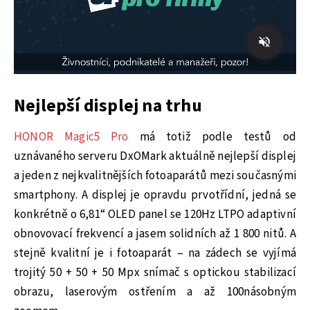
Nejlepší displej na trhu
HONOR Magic5 Pro
má totiž podle testů od
uznávaného serveru DxOMark aktuálně nejlepší displej
a jeden z nejkvalitnějších fotoaparátů mezi současnými
smartphony. A displej je opravdu prvotřídní, jedná se
konkrétně o 6,81“ OLED panel se 120Hz LTPO adaptivní
obnovovací frekvencí a jasem solidních až 1 800 nitů. A
stejně kvalitní je i fotoaparát – na zádech se vyjímá
trojitý 50 + 50 + 50 Mpx snímač s optickou stabilizací
obrazu, laserovým ostřením a až 100násobným