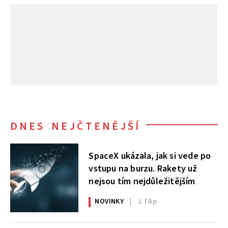
DNES NEJČTENĚJŠÍ
SpaceX ukázala, jak si vede po
vstupu na burzu. Rakety už
nejsou tím nejdůležitějším
NOVINKY
J. Filip