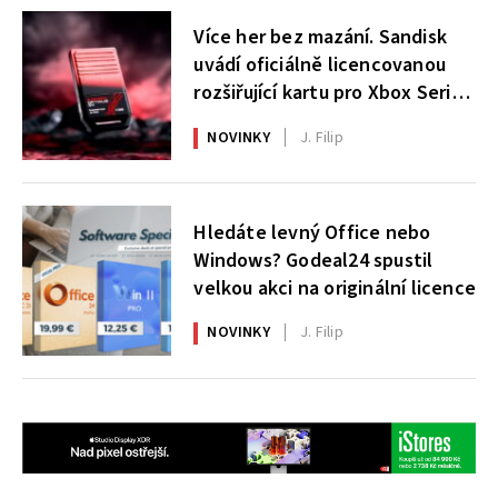
Více her bez mazání. Sandisk
uvádí oficiálně licencovanou
rozšiřující kartu pro Xbox Series
X|S
NOVINKY
J. Filip
Hledáte levný Office nebo
Windows? Godeal24 spustil
velkou akci na originální licence
NOVINKY
J. Filip