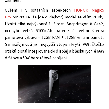
zoomem.
Ovšem i v ostatních aspektech
HONOR Magic5
Pro
potvrzuje, že jde o vlajkový model se vším všudy.
Uvnitř tiká nejvýkonnější čipset Snapdragon 8 Gen2,
nechybí velká 5100mAh baterie či velmi štědrá
paměťová výbava – 12GB RAM + 512GB vnitřní paměti.
Samozřejmostí je i nejvyšší stupeň krytí IP68, čtečka
otisků prstů integrovaná do displej a bleskurychlé 66W
drátové a 50W bezdrátové nabíjení.