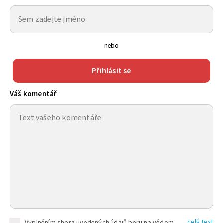
nebo
Přihlásit se
Váš komentář
celý text
Vyplněním shora uvedených údajů beru na vědomí, že společnost TEXT FACTORY s.r.o., sídlem Brno, Durďákova 336/29, Černá Pole, PSČ: 613 00, IČ: 06157831, zapsané u Krajského soudu v Brně, oddíl C, vložka 100399, bude zpracovávat mé osobní údaje uvedené v rámci mnou vyplněného registračního formuláře na základě oprávněných zájmů TEXT FACTORY s.r.o. dle čl. 6 odst. 1 písm. f) GDPR a pro splnění právních povinností (čl. 6 odst. 1 písm. c) GDPR), a to pro tyto účely: nezbytnost zajistit oprávnění návštěvníka webových stránek provozovaných společností TEXT FACTORY s.r.o. přispívat aktivně ke zveřejněným článkům nebo v rámci diskusních fór a výkon práv TEXT FACTORY s.r.o. jako administrátora těchto diskusních fór. Více informací o zpracování osobních údajů a právech lze nalézt v