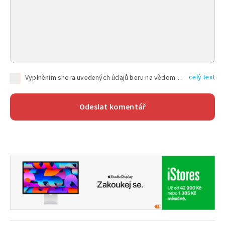
celý text
Vyplněním shora uvedených údajů beru na vědomí, že společnost TEXT FACTORY s.r.o., sídlem Brno, Durďákova 336/29, Černá Pole, PSČ: 613 00, IČ: 06157831, zapsané u Krajského soudu v Brně, oddíl C, vložka 100399, bude zpracovávat mé osobní údaje uvedené v rámci mnou vyplněného registračního formuláře na základě oprávněných zájmů TEXT FACTORY s.r.o. dle čl. 6 odst. 1 písm. f) GDPR a pro splnění právních povinností (čl. 6 odst. 1 písm. c) GDPR), a to pro tyto účely: nezbytnost zajistit oprávnění návštěvníka webových stránek provozovaných společností TEXT FACTORY s.r.o. přispívat aktivně ke zveřejněným článkům nebo v rámci diskusních fór a výkon práv TEXT FACTORY s.r.o. jako administrátora těchto diskusních fór. Více informací o zpracování osobních údajů a právech lze nalézt v