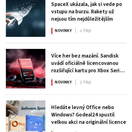
SpaceX ukázala, jak si vede po
vstupu na burzu. Rakety už
nejsou tím nejdůležitějším
NOVINKY
J. Filip
Více her bez mazání. Sandisk
uvádí oficiálně licencovanou
rozšiřující kartu pro Xbox Series
X|S
NOVINKY
J. Filip
Hledáte levný Office nebo
Windows? Godeal24 spustil
velkou akci na originální licence