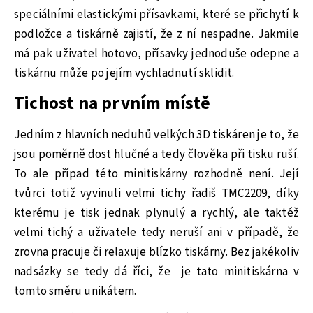
speciálními elastickými přísavkami, které se přichytí k
podložce a tiskárně zajistí, že z ní nespadne. Jakmile
má pak uživatel hotovo, přísavky jednoduše odepne a
tiskárnu může po jejím vychladnutí sklidit.
Tichost na prvním místě
Jedním z hlavních neduhů velkých 3D tiskáren je to, že
jsou poměrně dost hlučné a tedy člověka při tisku ruší.
To ale případ této minitiskárny rozhodně není. Její
tvůrci totiž vyvinuli velmi tichy řadiš TMC2209, díky
kterému je tisk jednak plynulý a rychlý, ale taktéž
velmi tichý a uživatele tedy neruší ani v případě, že
zrovna pracuje či relaxuje blízko tiskárny. Bez jakékoliv
nadsázky se tedy dá říci, že
je tato minitiskárna v
tomto směru unikátem.