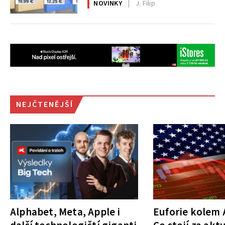
NOVINKY
J. Filip
NEJČTENĚJŠÍ
Alphabet, Meta, Apple i
Euforie kolem A