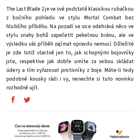
The Last Blade 2 je ve své podstatě klasickou rubačkou
z bočního pohledu ve stylu Mortal Combat bez
hlubšího příběhu. Na pozadí se sice odehrává něco ve
stylu snahy bohů zapečetit pekelnou bránu, ale ve
výsledku vás příběh zajímat opravdu nemusí. Důležité
je zde totiž vlastně jen to, jak schopnými bojovníky
jste, respektive jak dobře umíte za sebou skládat
údery a tím vyřazovat protivníky z boje. Máte-li tedy
podobné kousky rádi i vy, nenechte si tuto novinku
rozhodně ujít.