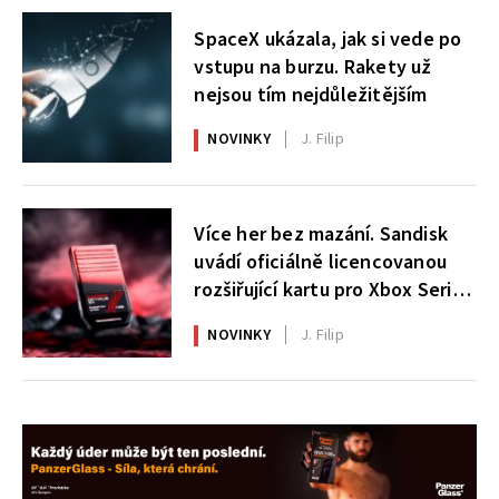
SpaceX ukázala, jak si vede po
vstupu na burzu. Rakety už
nejsou tím nejdůležitějším
NOVINKY
J. Filip
Více her bez mazání. Sandisk
uvádí oficiálně licencovanou
rozšiřující kartu pro Xbox Series
X|S
NOVINKY
J. Filip