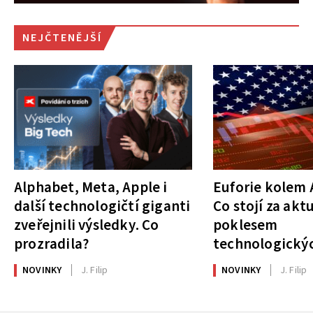
NEJČTENĚJŠÍ
Alphabet, Meta, Apple i
Euforie kolem A
další technologičtí giganti
Co stojí za akt
zveřejnili výsledky. Co
poklesem
prozradila?
technologickýc
NOVINKY
J. Filip
NOVINKY
J. Filip