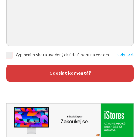
celý text
Vyplněním shora uvedených údajů beru na vědomí, že společnost TEXT FACTORY s.r.o., sídlem Brno, Durďákova 336/29, Černá Pole, PSČ: 613 00, IČ: 06157831, zapsané u Krajského soudu v Brně, oddíl C, vložka 100399, bude zpracovávat mé osobní údaje uvedené v rámci mnou vyplněného registračního formuláře na základě oprávněných zájmů TEXT FACTORY s.r.o. dle čl. 6 odst. 1 písm. f) GDPR a pro splnění právních povinností (čl. 6 odst. 1 písm. c) GDPR), a to pro tyto účely: nezbytnost zajistit oprávnění návštěvníka webových stránek provozovaných společností TEXT FACTORY s.r.o. přispívat aktivně ke zveřejněným článkům nebo v rámci diskusních fór a výkon práv TEXT FACTORY s.r.o. jako administrátora těchto diskusních fór. Více informací o zpracování osobních údajů a právech lze nalézt v