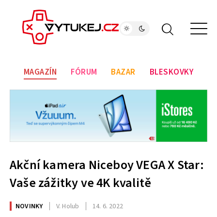
MAGAZÍN
FÓRUM
BAZAR
BLESKOVKY
Akční kamera Niceboy VEGA X Star:
Vaše zážitky ve 4K kvalitě
NOVINKY
V. Holub
14. 6. 2022