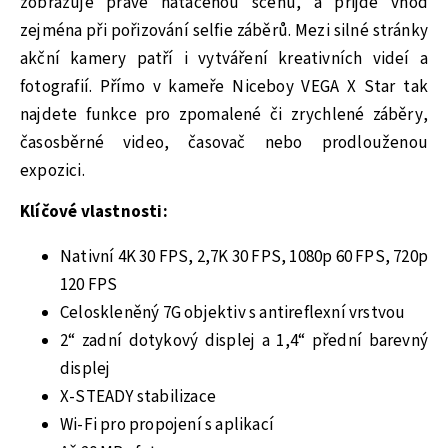
zobrazuje právě natáčenou scénu, a přijde vhod
zejména při pořizování selfie záběrů. Mezi silné stránky
akční kamery patří i vytváření kreativních videí a
fotografií. Přímo v kameře Niceboy VEGA X Star tak
najdete funkce pro zpomalené či zrychlené záběry,
časosběrné video, časovač nebo prodlouženou
expozici.
Klíčové vlastnosti:
Nativní 4K 30 FPS, 2,7K 30 FPS, 1080p 60 FPS, 720p
120 FPS
Celoskleněný 7G objektiv s antireflexní vrstvou
2“ zadní dotykový displej a 1,4“ přední barevný
displej
X-STEADY stabilizace
Wi-Fi pro propojení s aplikací