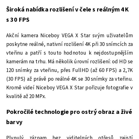
Široká nabídka rozlišení v čele s reálným 4K
s 30 FPS
Akční kamera Niceboy VEGA X Star svým uživatelům
poskytne reálné, nativní rozlišení 4K při 30 snímcích za
vteřinu a patří s touto hodnotou k nejdostupnějším
kamerám na trhu. Má několik úrovní rozlišení: od HD se
120 snímky za vteřinu, přes FullHD (až 60 FPS) a 2,7K
(30 FPS) až právě po reálné 4K se 30 snímky za vteřinu.
Kromě videí Niceboy VEGA X Star pořizuje fotografie v
kvalitě až 20 MPx.
Pokročilé technologie pro ostrý obraz a živé
barvy
Plynulý záznam bez viditelných otřesů zajistí