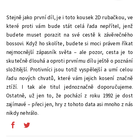
Stejně jako první díl, je i toto kousek 2D rubačkou, ve
které proti vám bude stát celá řada nepřítel, jenž
budete muset porazit na své cestě k závěrečného
bossovi. Když ho skolíte, budete si moci právem říkat
nejmocnější zápasník světa – ale pozor, cesta je to
skutečně dlouhá a oproti prvnímu dílu ještě o poznání
složitější. Protivníci jsou totiž vyspělejší a umí celou
řadu nových chvatů, které vám jejich kosení značně
ztíží. I tak ale titul jednoznačně doporučujeme.
Ostatně, už jen to, že pochází z roku 1992 je dost
zajímavé – přeci jen, hry z tohoto data asi mnoho z nás
nikdy nehrálo.