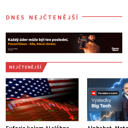
DNES NEJČTENĚJŠÍ
NEJČTENĚJŠÍ