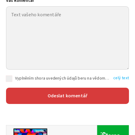
Váš komentář
celý text
Vyplněním shora uvedených údajů beru na vědomí, že společnost TEXT FACTORY s.r.o., sídlem Brno, Durďákova 336/29, Černá Pole, PSČ: 613 00, IČ: 06157831, zapsané u Krajského soudu v Brně, oddíl C, vložka 100399, bude zpracovávat mé osobní údaje uvedené v rámci mnou vyplněného registračního formuláře na základě oprávněných zájmů TEXT FACTORY s.r.o. dle čl. 6 odst. 1 písm. f) GDPR a pro splnění právních povinností (čl. 6 odst. 1 písm. c) GDPR), a to pro tyto účely: nezbytnost zajistit oprávnění návštěvníka webových stránek provozovaných společností TEXT FACTORY s.r.o. přispívat aktivně ke zveřejněným článkům nebo v rámci diskusních fór a výkon práv TEXT FACTORY s.r.o. jako administrátora těchto diskusních fór. Více informací o zpracování osobních údajů a právech lze nalézt v