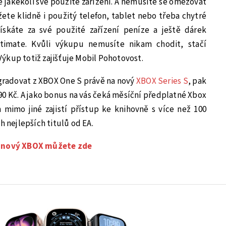
 jakékoli své použité zařízení. A nemusíte se omezovat
žete klidně i použitý telefon, tablet nebo třeba chytré
ískáte za své použité zařízení peníze a ještě dárek
imate. Kvůli výkupu nemusíte nikam chodit, stačí
ýkup totiž zajišťuje Mobil Pohotovost.
gradovat z XBOX One S právě na nový
XBOX Series S
, pak
590 Kč. A jako bonus na vás čeká měsíční předplatné Xbox
mimo jiné zajistí přístup ke knihovně s více než 100
h nejlepších titulů od EA.
a nový XBOX můžete zde