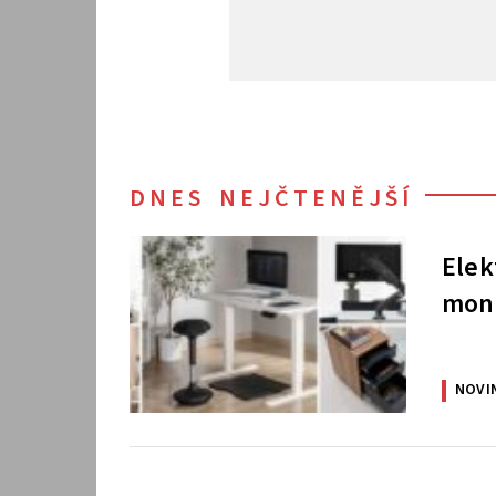
DNES NEJČTENĚJŠÍ
Elek
moni
NOVI