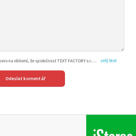
celý text
Vyplněním shora uvedených údajů beru na vědomí, že společnost TEXT FACTORY s.r.o., sídlem Brno, Durďákova 336/29, Černá Pole, PSČ: 613 00, IČ: 06157831, zapsané u Krajského soudu v Brně, oddíl C, vložka 100399, bude zpracovávat mé osobní údaje uvedené v rámci mnou vyplněného registračního formuláře na základě oprávněných zájmů TEXT FACTORY s.r.o. dle čl. 6 odst. 1 písm. f) GDPR a pro splnění právních povinností (čl. 6 odst. 1 písm. c) GDPR), a to pro tyto účely: nezbytnost zajistit oprávnění návštěvníka webových stránek provozovaných společností TEXT FACTORY s.r.o. přispívat aktivně ke zveřejněným článkům nebo v rámci diskusních fór a výkon práv TEXT FACTORY s.r.o. jako administrátora těchto diskusních fór. Více informací o zpracování osobních údajů a právech lze nalézt v