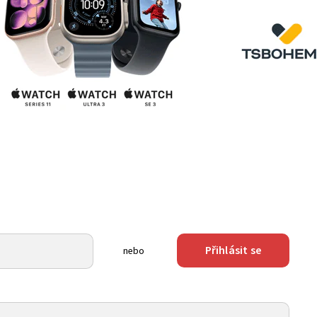
Přihlásit se
nebo