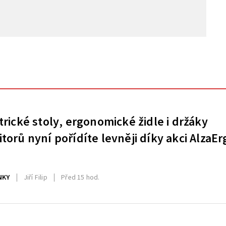
trické stoly, ergonomické židle i držáky
torů nyní pořídíte levněji díky akci AlzaEr
NKY
Jiří Filip
Před 15 hod.