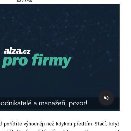
Reklama
ď pořídíte výhodněji než kdykoli předtím. Stačí, když