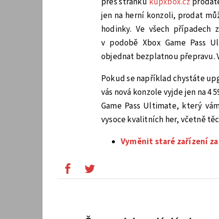
přes stránku
kupxbox.cz
prodáte
jen na herní konzoli, prodat mů
hodinky. Ve všech případech z
v podobě Xbox Game Pass Ult
objednat bezplatnou přepravu. V
Pokud se například chystáte up
vás nová konzole vyjde jen na 4 
Game Pass Ultimate, který vám 
vysoce kvalitních her, včetně těc
Vyměnit staré zařízení z