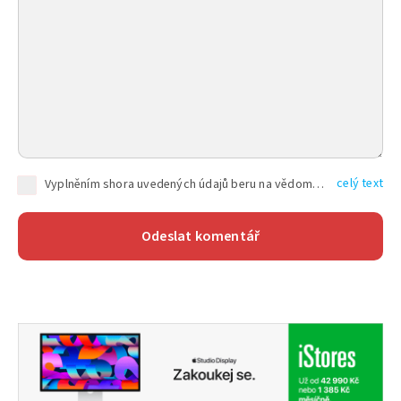
celý text
Vyplněním shora uvedených údajů beru na vědomí, že společnost TEXT FACTORY s.r.o., sídlem Brno, Durďákova 336/29, Černá Pole, PSČ: 613 00, IČ: 06157831, zapsané u Krajského soudu v Brně, oddíl C, vložka 100399, bude zpracovávat mé osobní údaje uvedené v rámci mnou vyplněného registračního formuláře na základě oprávněných zájmů TEXT FACTORY s.r.o. dle čl. 6 odst. 1 písm. f) GDPR a pro splnění právních povinností (čl. 6 odst. 1 písm. c) GDPR), a to pro tyto účely: nezbytnost zajistit oprávnění návštěvníka webových stránek provozovaných společností TEXT FACTORY s.r.o. přispívat aktivně ke zveřejněným článkům nebo v rámci diskusních fór a výkon práv TEXT FACTORY s.r.o. jako administrátora těchto diskusních fór. Více informací o zpracování osobních údajů a právech lze nalézt v