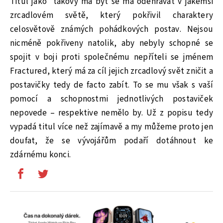
Titul jako
takový má být se má odehrávat v jakémsi
zrcadlovém světě, který pokřivil charaktery
celosvětově známých pohádkových postav. Nejsou
nicméně pokřiveny natolik, aby nebyly schopné se
spojit v boji proti společnému nepříteli se jménem
Fractured, který má za cíl jejich zrcadlový svět zničit a
postavičky tedy de facto zabít. To se mu však s vaší
pomocí a schopnostmi jednotlivých postaviček
nepovede – respektive nemělo by. Už z popisu tedy
vypadá titul více než zajímavě a my můžeme proto jen
doufat, že se vývojářům podaří dotáhnout ke
zdárnému konci.