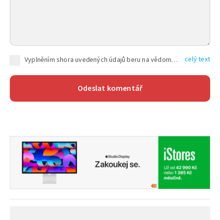
celý text
Vyplněním shora uvedených údajů beru na vědomí, že společnost TEXT FACTORY s.r.o., sídlem Brno, Durďákova 336/29, Černá Pole, PSČ: 613 00, IČ: 06157831, zapsané u Krajského soudu v Brně, oddíl C, vložka 100399, bude zpracovávat mé osobní údaje uvedené v rámci mnou vyplněného registračního formuláře na základě oprávněných zájmů TEXT FACTORY s.r.o. dle čl. 6 odst. 1 písm. f) GDPR a pro splnění právních povinností (čl. 6 odst. 1 písm. c) GDPR), a to pro tyto účely: nezbytnost zajistit oprávnění návštěvníka webových stránek provozovaných společností TEXT FACTORY s.r.o. přispívat aktivně ke zveřejněným článkům nebo v rámci diskusních fór a výkon práv TEXT FACTORY s.r.o. jako administrátora těchto diskusních fór. Více informací o zpracování osobních údajů a právech lze nalézt v