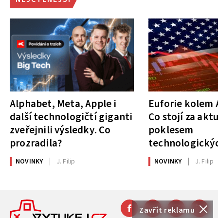
Alphabet, Meta, Apple i
Euforie kolem A
další technologičtí giganti
Co stojí za akt
zveřejnili výsledky. Co
poklesem
prozradila?
technologickýc
NOVINKY
J. Filip
NOVINKY
J. Filip
Zavřít reklamu