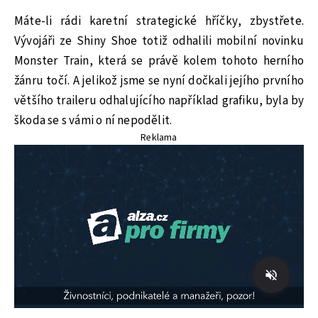
Máte-li rádi karetní strategické hříčky, zbystřete.
Vývojáři ze Shiny Shoe totiž odhalili mobilní novinku
Monster Train, která se právě kolem tohoto herního
žánru točí. A jelikož jsme se nyní dočkali jejího prvního
většího traileru odhalujícího například grafiku, byla by
škoda se s vámi o ní nepodělit.
Reklama