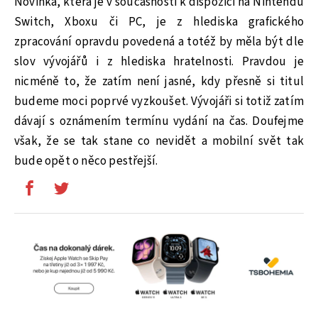
Novinka, která je v současnosti k dispozici na Nintendu
Switch, Xboxu či PC, je z hlediska grafického
zpracování opravdu povedená a totéž by měla být dle
slov vývojářů i z hlediska hratelnosti. Pravdou je
nicméně to, že zatím není jasné, kdy přesně si titul
budeme moci poprvé vyzkoušet. Vývojáři si totiž zatím
dávají s oznámením termínu vydání na čas. Doufejme
však, že se tak stane co nevidět a mobilní svět tak
bude opět o něco pestřejší.