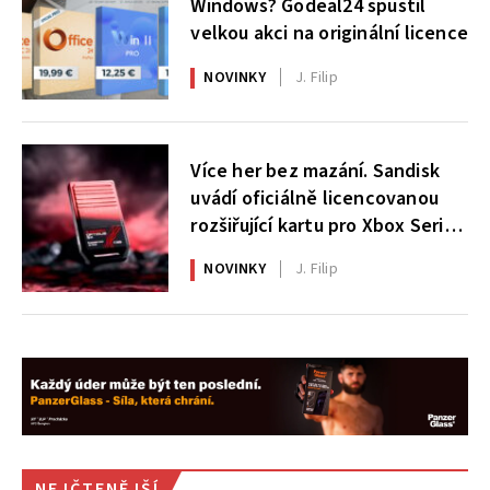
Windows? Godeal24 spustil
velkou akci na originální licence
NOVINKY
J. Filip
Více her bez mazání. Sandisk
uvádí oficiálně licencovanou
rozšiřující kartu pro Xbox Series
X|S
NOVINKY
J. Filip
NEJČTENĚJŠÍ