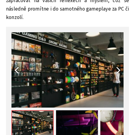
zapracovat na vašich reflexech a myšlení, což se
následně promítne i do samotného gameplaye za PC či
konzolí.