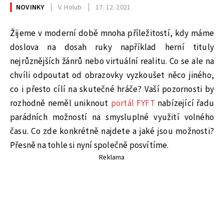
NOVINKY
V. Holub
17. 12. 2021
Žijeme v moderní době mnoha příležitostí, kdy máme
doslova na dosah ruky například herní tituly
nejrůznějších žánrů nebo virtuální realitu. Co se ale na
chvíli odpoutat od obrazovky vyzkoušet něco jiného,
co i přesto cílí na skutečné hráče? Vaší pozornosti by
rozhodně neměl uniknout
portál FYFT
nabízející řadu
parádních možností na smysluplné využití volného
času. Co zde konkrétně najdete a jaké jsou možnosti?
Přesně na tohle si nyní společně posvítíme.
Reklama