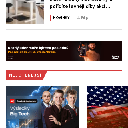
pořídíte levněji díky akci
AlzaErgo
NOVINKY
J. Filip
NEJČTENĚJŠÍ