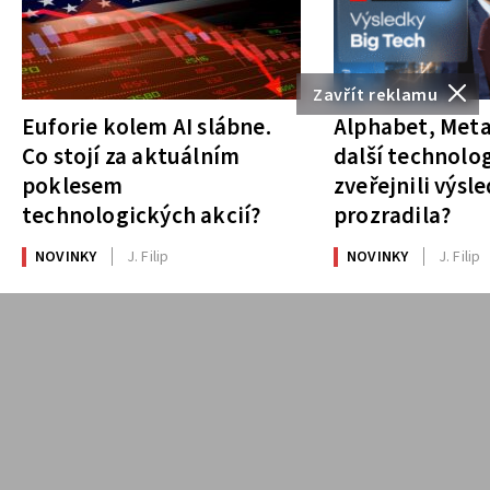
Zavřít reklamu
Euforie kolem AI slábne.
Alphabet, Meta
Co stojí za aktuálním
další technolog
poklesem
zveřejnili výsl
technologických akcií?
prozradila?
NOVINKY
J. Filip
NOVINKY
J. Filip