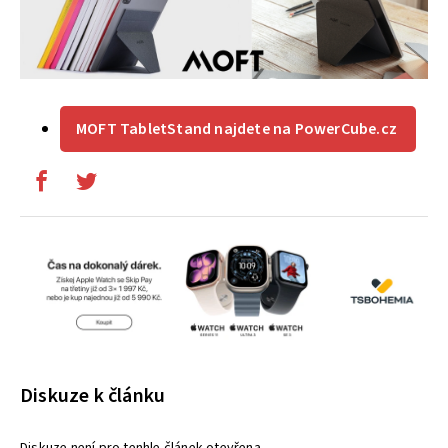
MOFT TabletStand najdete na PowerCube.cz
Diskuze k článku
Diskuze není pro tenhle článek otevřena.