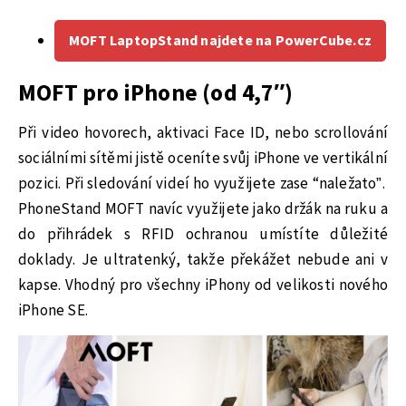
MOFT LaptopStand najdete na PowerCube.cz
MOFT pro iPhone (od
4,7″)
Při video hovorech, aktivaci Face ID, nebo scrollování
sociálními sítěmi jistě oceníte svůj iPhone ve vertikální
pozici. Při sledování videí ho využijete zase “naležato”.
PhoneStand MOFT navíc využijete jako držák na ruku a
do přihrádek s RFID ochranou umístíte důležité
doklady. Je ultratenký, takže překážet nebude ani v
kapse. Vhodný pro všechny iPhony od velikosti nového
iPhone SE.