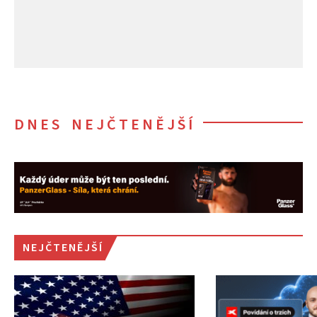
DNES NEJČTENĚJŠÍ
NEJČTENĚJŠÍ