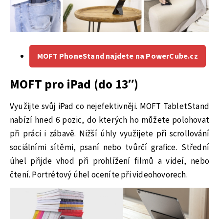
MOFT PhoneStand najdete na PowerCube.cz
MOFT pro iPad (do 13″)
Využijte svůj iPad co nejefektivněji. MOFT TabletStand
nabízí hned 6 pozic, do kterých ho můžete polohovat
při práci i zábavě. Nižší úhly využijete při scrollování
sociálními sítěmi, psaní nebo tvůrčí grafice. Střední
úhel přijde vhod při prohlížení filmů a videí, nebo
čtení. Portrétový úhel oceníte při videohovorech.