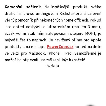
Komerční sdělení:
Nejúspěšnější produkt svého
druhu na crowdfundingovém Kickstarteru a zároveň
věrný pomocník při nekonečných home officech. Pokud
jste doteď neslyšeli o ultratenkém (má jen 3 mm),
avšak velmi stabilním nalepovacím stojanu MOFT, je
nejvyšší čas to napravit. Je navržený přímo pro Apple
produkty a na e-shopu
PowerCube.cz
ho teď najdete
ve verzi pro MacBook, iPhone i iPad. Samozřejmě je
možné ho připevnit i na zařízení jiných značek!
Reklama