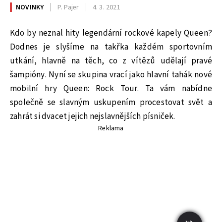
NOVINKY
P. Pajer
4. 3. 2021
Kdo by neznal hity legendární rockové kapely Queen?
Dodnes je slyšíme na takřka každém sportovním
utkání, hlavně na těch, co z vítězů udělají pravé
šampióny. Nyní se skupina vrací jako hlavní tahák nové
mobilní hry Queen: Rock Tour. Ta vám nabídne
společně se slavným uskupením procestovat svět a
zahrát si dvacet jejich nejslavnějších písniček.
Reklama