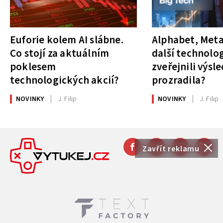
Euforie kolem AI slábne.
Alphabet, Meta
Co stojí za aktuálním
další technolog
poklesem
zveřejnili výsl
technologických akcií?
prozradila?
NOVINKY
J. Filip
NOVINKY
J. Filip
Zavřít reklamu