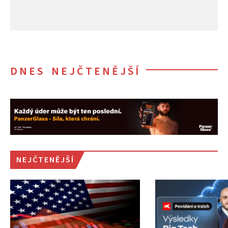
DNES NEJČTENĚJŠÍ
NEJČTENĚJŠÍ