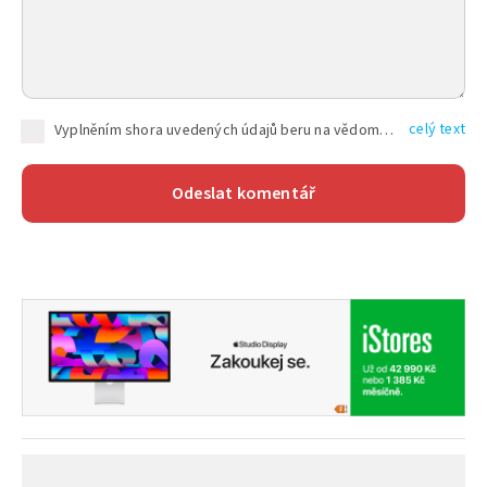
celý text
Vyplněním shora uvedených údajů beru na vědomí, že společnost TEXT FACTORY s.r.o., sídlem Brno, Durďákova 336/29, Černá Pole, PSČ: 613 00, IČ: 06157831, zapsané u Krajského soudu v Brně, oddíl C, vložka 100399, bude zpracovávat mé osobní údaje uvedené v rámci mnou vyplněného registračního formuláře na základě oprávněných zájmů TEXT FACTORY s.r.o. dle čl. 6 odst. 1 písm. f) GDPR a pro splnění právních povinností (čl. 6 odst. 1 písm. c) GDPR), a to pro tyto účely: nezbytnost zajistit oprávnění návštěvníka webových stránek provozovaných společností TEXT FACTORY s.r.o. přispívat aktivně ke zveřejněným článkům nebo v rámci diskusních fór a výkon práv TEXT FACTORY s.r.o. jako administrátora těchto diskusních fór. Více informací o zpracování osobních údajů a právech lze nalézt v