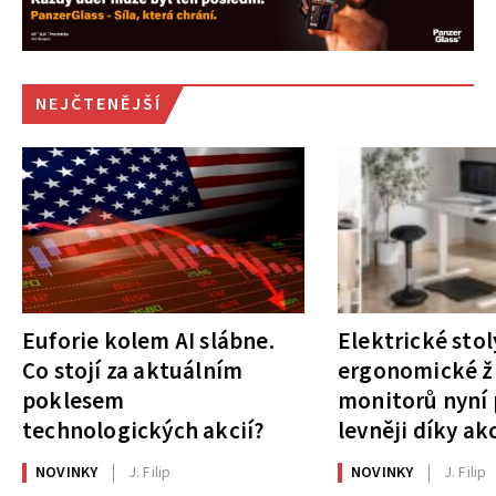
NEJČTENĚJŠÍ
Euforie kolem AI slábne.
Elektrické stol
Co stojí za aktuálním
ergonomické ži
poklesem
monitorů nyní 
technologických akcií?
levněji díky ak
NOVINKY
J. Filip
NOVINKY
J. Filip