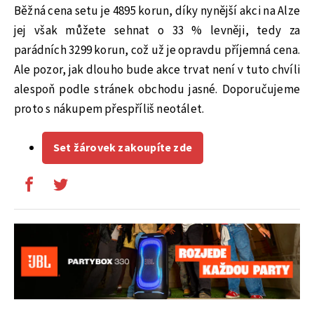
Běžná cena setu je 4895 korun, díky nynější akci na Alze
jej však můžete sehnat o 33 % levněji, tedy za
parádních 3299 korun, což už je opravdu příjemná cena.
Ale pozor, jak dlouho bude akce trvat není v tuto chvíli
alespoň podle stránek obchodu jasné. Doporučujeme
proto s nákupem přespříliš neotálet.
Set žárovek zakoupíte zde