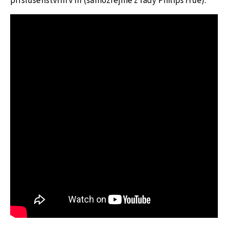
příslušenstvím v ní (samozřejmě z řady Philips Hue).