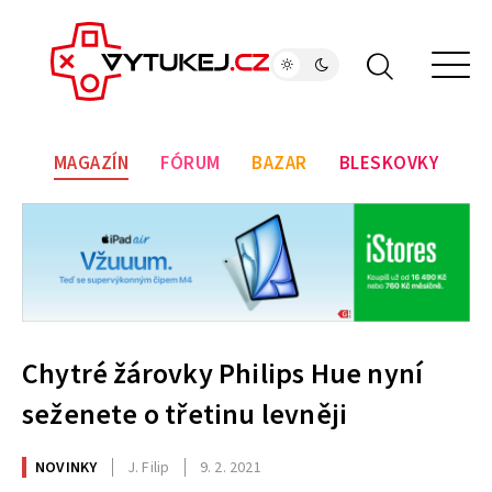
MAGAZÍN
FÓRUM
BAZAR
BLESKOVKY
Chytré žárovky Philips Hue nyní
seženete o třetinu levněji
NOVINKY
J. Filip
9. 2. 2021