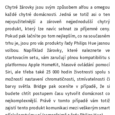
Chytré žárovky jsou svým způsobem alfou a omegou
každé chytré domácnosti. Jedná se totiž asi o ten
nejvyužitelnější a zároveň nejjednodušší chytrý
produkt, který lze navíc sehnat za příjemné ceny.
Pokud pak lačníte po tom nejlepším, co na současném
trhu je, jsou pro vás produkty řady Philips Hue jasnou
volbou. Například žárovky, které naleznete ve
startovacím setu, vám zaručují plnou kompatibilitu s
platformou Apple HomeKit, hlasové ovládání pomocí
Siri, ale třeba také 25 000 hodin životnosti spolu s
možností nastavení chromatičnosti, stmívatelnosti či
barvy světla. Bridge pak oceníte v případě, že si
budete chtít postupem času vytvořit domácnost co
nejkomplexnější. Právě v tomto případě vám totiž
zajistí tento produkt komunikaci mezi veškerým smart