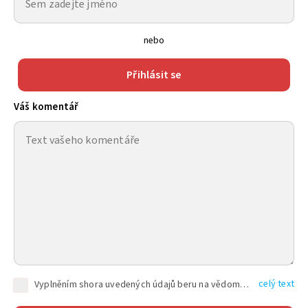
nebo
Přihlásit se
Váš komentář
celý text
Vyplněním shora uvedených údajů beru na vědomí, že společnost TEXT FACTORY s.r.o., sídlem Brno, Durďákova 336/29, Černá Pole, PSČ: 613 00, IČ: 06157831, zapsané u Krajského soudu v Brně, oddíl C, vložka 100399, bude zpracovávat mé osobní údaje uvedené v rámci mnou vyplněného registračního formuláře na základě oprávněných zájmů TEXT FACTORY s.r.o. dle čl. 6 odst. 1 písm. f) GDPR a pro splnění právních povinností (čl. 6 odst. 1 písm. c) GDPR), a to pro tyto účely: nezbytnost zajistit oprávnění návštěvníka webových stránek provozovaných společností TEXT FACTORY s.r.o. přispívat aktivně ke zveřejněným článkům nebo v rámci diskusních fór a výkon práv TEXT FACTORY s.r.o. jako administrátora těchto diskusních fór. Více informací o zpracování osobních údajů a právech lze nalézt v