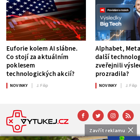
Euforie kolem AI slábne.
Alphabet, Meta
Co stojí za aktuálním
další technolog
poklesem
zveřejnili výsl
technologických akcií?
prozradila?
NOVINKY
J. Filip
NOVINKY
J. Filip
Zavřít reklamu