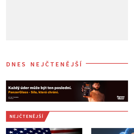
DNES NEJČTENĚJŠÍ
NEJČTENĚJŠÍ