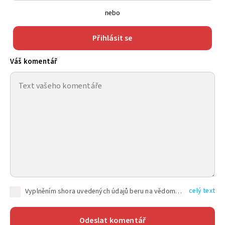
nebo
Přihlásit se
Váš komentář
celý text
Vyplněním shora uvedených údajů beru na vědomí, že společnost TEXT FACTORY s.r.o., sídlem Brno, Durďákova 336/29, Černá Pole, PSČ: 613 00, IČ: 06157831, zapsané u Krajského soudu v Brně, oddíl C, vložka 100399, bude zpracovávat mé osobní údaje uvedené v rámci mnou vyplněného registračního formuláře na základě oprávněných zájmů TEXT FACTORY s.r.o. dle čl. 6 odst. 1 písm. f) GDPR a pro splnění právních povinností (čl. 6 odst. 1 písm. c) GDPR), a to pro tyto účely: nezbytnost zajistit oprávnění návštěvníka webových stránek provozovaných společností TEXT FACTORY s.r.o. přispívat aktivně ke zveřejněným článkům nebo v rámci diskusních fór a výkon práv TEXT FACTORY s.r.o. jako administrátora těchto diskusních fór. Více informací o zpracování osobních údajů a právech lze nalézt v