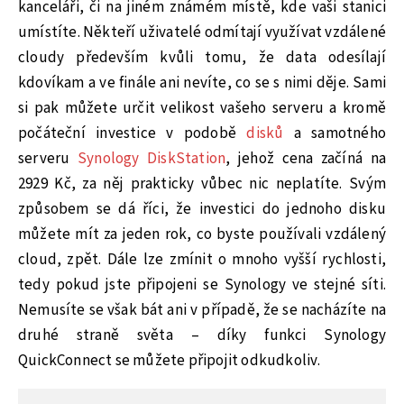
kanceláři, či na jiném známém místě, kde vaši stanici
umístíte. Někteří uživatelé odmítají využívat vzdálené
cloudy především kvůli tomu, že data odesílají
kdovíkam a ve finále ani nevíte, co se s nimi děje. Sami
si pak můžete určit velikost vašeho serveru a kromě
počáteční investice v podobě
disků
a samotného
serveru
Synology DiskStation
, jehož cena začíná na
2929 Kč, za něj prakticky vůbec nic neplatíte. Svým
způsobem se dá říci, že investici do jednoho disku
můžete mít za jeden rok, co byste používali vzdálený
cloud, zpět. Dále lze zmínit o mnoho vyšší rychlosti,
tedy pokud jste připojeni se Synology ve stejné síti.
Nemusíte se však bát ani v případě, že se nacházíte na
druhé straně světa – díky funkci Synology
QuickConnect se můžete připojit odkudkoliv.