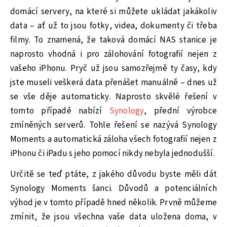
domácí servery, na které si můžete ukládat jakákoliv
data – ať už to jsou fotky, videa, dokumenty či třeba
filmy. To znamená, že taková domácí NAS stanice je
naprosto vhodná i pro zálohování fotografií nejen z
vašeho iPhonu. Pryč už jsou samozřejmě ty časy, kdy
jste museli veškerá data přenášet manuálně – dnes už
se vše děje automaticky. Naprosto skvělé řešení v
tomto případě nabízí
Synology
, přední výrobce
zmíněných serverů. Tohle řešení se nazývá Synology
Moments a automatická záloha všech fotografií nejen z
iPhonu či iPadu s jeho pomocí nikdy nebyla jednodušší.
Určitě se teď ptáte, z jakého důvodu byste měli dát
Synology Moments šanci. Důvodů a potenciálních
výhod je v tomto případě hned několik. Prvně můžeme
zmínit, že jsou všechna vaše data uložena doma, v