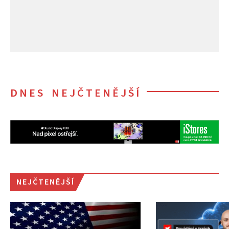
DNES NEJČTENĚJŠÍ
NEJČTENĚJŠÍ