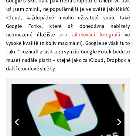
Google Disku, dále pak třeba Dropbox či OneDrive. Jak
už jsem zmínil, nejpopulárnější je ve světě jablíčkářů
iCloud, každopádně mnoho uživatelů volilo také
Google Fotky, které až donedávna nabízely
neomezené úložiště
pro zálohování fotografií
ve
vysoké kvalitě (nikoliv maximální). Google se však tuto
„akci“ rozhodl zrušit a za využití Google Fotek budete
muset nadále platit – stejně jako za iCloud, Dropbox a
další cloudové služby.