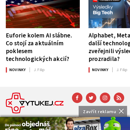
Euforie kolem AI slábne.
Alphabet, Meta
Co stojí za aktuálním
další technolog
poklesem
zveřejnili výsl
technologických akcií?
prozradila?
NOVINKY
J. Filip
NOVINKY
J. Filip
Zavřít reklamu