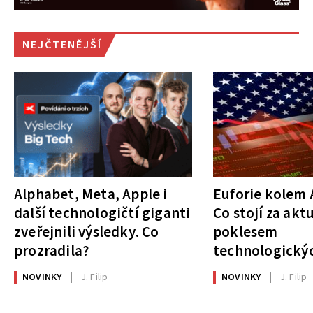
NEJČTENĚJŠÍ
Alphabet, Meta, Apple i
Euforie kolem A
další technologičtí giganti
Co stojí za akt
zveřejnili výsledky. Co
poklesem
prozradila?
technologickýc
NOVINKY
J. Filip
NOVINKY
J. Filip