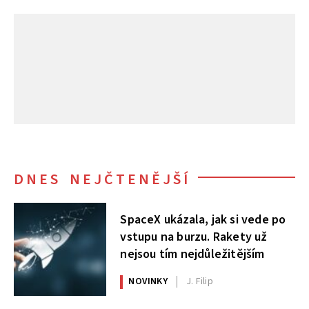
DNES NEJČTENĚJŠÍ
SpaceX ukázala, jak si vede po
vstupu na burzu. Rakety už
nejsou tím nejdůležitějším
NOVINKY
J. Filip