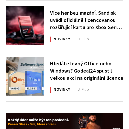
Více her bez mazání. Sandisk
uvádí oficiálně licencovanou
rozšiřující kartu pro Xbox Series
X|S
NOVINKY
J. Filip
Hledáte levný Office nebo
Windows? Godeal24 spustil
velkou akci na originální licence
NOVINKY
J. Filip