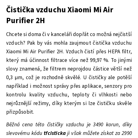
Čistička vzduchu Xiaomi Mi Air
Purifier 2H
Chcete si doma či v kanceláři dopřát co možná nejčistší
vzduch? Pak by vás mohla zaujmout čistička vzduchu
Xiaomi Mi Air Purifier 2H. Vzduch čistí přes HEPA filtr,
který má účinnost filtrace více než 99,97 %. To jinými
slovy znamená, že filtrem neprojdou částice větší než
0,3 μm, což je rozhodně skvělé. U čističky ale potěší
například i možnost správy přes aplikace, senzory pro
kontrolu kvality vzduchu, teploty či vlhkosti nebo
nejrůznější režimy, díky kterým si lze čističku skvěle
přizpůsobit.
Běžná cena této čističky vzduchu je 3490 korun, díky
slevovému kódu
tfcisticka
ji však můžete získat za 2990