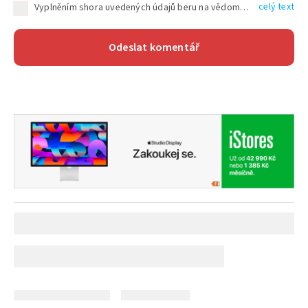
celý text
Vyplněním shora uvedených údajů beru na vědomí, že společnost TEXT FACTORY s.r.o., sídlem Brno, Durďákova 336/29, Černá Pole, PSČ: 613 00, IČ: 06157831, zapsané u Krajského soudu v Brně, oddíl C, vložka 100399, bude zpracovávat mé osobní údaje uvedené v rámci mnou vyplněného registračního formuláře na základě oprávněných zájmů TEXT FACTORY s.r.o. dle čl. 6 odst. 1 písm. f) GDPR a pro splnění právních povinností (čl. 6 odst. 1 písm. c) GDPR), a to pro tyto účely: nezbytnost zajistit oprávnění návštěvníka webových stránek provozovaných společností TEXT FACTORY s.r.o. přispívat aktivně ke zveřejněným článkům nebo v rámci diskusních fór a výkon práv TEXT FACTORY s.r.o. jako administrátora těchto diskusních fór. Více informací o zpracování osobních údajů a právech lze nalézt v