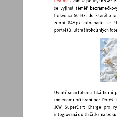
Realme 7
vám za pouhých 5 499 K
se vyjímá téměř bezrámečkový
frekvencí 90 Hz, do kterého j
zdobí 64Mpx fotoaparát se čty
portrétů, ultra širokoúhlých fo
Uvnitř smartphonu tiká herní p
(nejenom) při hraní her. Potěš
30W SuperDart Charge pro ryc
integrovaná do tlačítka na boku