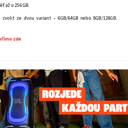
ěť až o 256 GB.
 zvolit ze dvou variant – 6GB/64GB nebo 8GB/128GB.
přímo zde