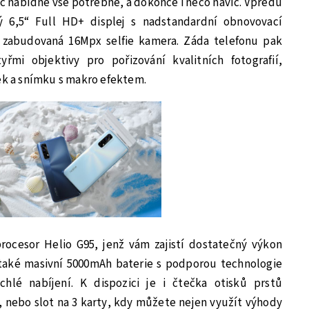
č nabídne vše potřebné, a dokonce i něco navíc. Vpředu
 6,5“ Full HD+ displej s nadstandardní obnovovací
e zabudovaná 16Mpx selfie kamera. Záda telefonu pak
řmi objektivy pro pořizování kvalitních fotografií,
tek a snímku s makro efektem.
rocesor Helio G95, jenž vám zajistí dostatečný výkon
í také masivní 5000mAh baterie s podporou technologie
hlé nabíjení. K dispozici je i čtečka otisků prstů
, nebo slot na 3 karty, kdy můžete nejen využít výhody