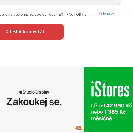
celý text
Vyplněním shora uvedených údajů beru na vědomí, že společnost TEXT FACTORY s.r.o., sídlem Brno, Durďákova 336/29, Černá Pole, PSČ: 613 00, IČ: 06157831, zapsané u Krajského soudu v Brně, oddíl C, vložka 100399, bude zpracovávat mé osobní údaje uvedené v rámci mnou vyplněného registračního formuláře na základě oprávněných zájmů TEXT FACTORY s.r.o. dle čl. 6 odst. 1 písm. f) GDPR a pro splnění právních povinností (čl. 6 odst. 1 písm. c) GDPR), a to pro tyto účely: nezbytnost zajistit oprávnění návštěvníka webových stránek provozovaných společností TEXT FACTORY s.r.o. přispívat aktivně ke zveřejněným článkům nebo v rámci diskusních fór a výkon práv TEXT FACTORY s.r.o. jako administrátora těchto diskusních fór. Více informací o zpracování osobních údajů a právech lze nalézt v