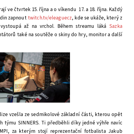
jí ve čtvrtek 15. října a o víkendu
17. a 18. října. Každý
odin zapnout
twitch.tv/eleaguecz
, kde se ukáže, který z
 vystoupá až na vrchol. Během streamu láká
Sazka
torů také na soutěže o skiny do hry, monitor a další
lize vzešla ze sedmikolové základní části, kterou opět
ách týmu SINNERS. Ti předběhli díky jedné výhře navíc
PI, za kterým stojí reprezentační fotbalista Jakub