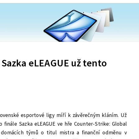
e Sazka eLEAGUE už tento
lovenské esportové ligy míří k závěrečným kláním. Už
o finále Sazka eLEAGUE ve hře Counter-Strike: Global
t domácích týmů o titul mistra a finanční odměnu v