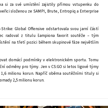
 si za své umístění zajistily přímou vstupenku do
tveřici složenou ze SAMPI, Brute, Entropiq a Enterprise
trike: Global Offensive odstartovala svou jarní částí
ec radoval z titulu šampiona favorit soutěže – tým
ístění na třetí pozici během skupinové fáze největším
alizovat domácí podmínky v elektronickém sportu. Tomu
ční odměny pro týmy. Jen v CS:GO si letos ligové týmy
í 1,6 milionu korun. Napříč oběma soutěžními tituly si
romady 2,5 milionu korun.