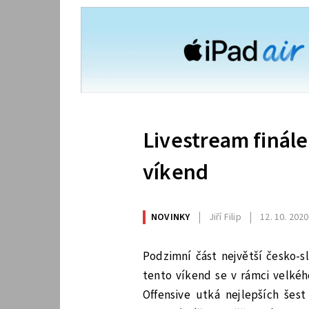
Livestream finál
víkend
NOVINKY
Jiří Filip
12. 10. 2020
Podzimní část největší česko-s
tento víkend se v rámci velkéh
Offensive utká nejlepších šes