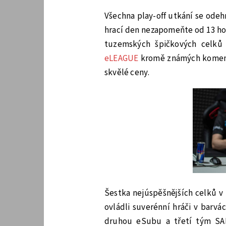
Všechna play-off utkání se odehra
hrací den nezapomeňte od 13 h
tuzemských špičkových celků
eLEAGUE
kromě známých komentá
skvělé ceny.
Šestka nejúspěšnějších celků v 
ovládli suverénní hráči v barv
druhou eSubu a třetí tým SAM