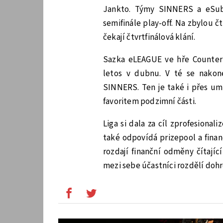
Jankto. Týmy SINNERS a eSuba
semifinále play-off. Na zbylou č
čekají čtvrtfinálová klání.
Sazka eLEAGUE ve hře Counter-S
letos v dubnu. V té se nakon
SINNERS. Ten je také i přes um
favoritem podzimní části.
Liga si dala za cíl zprofesion
také odpovídá prizepool a finan
rozdají finanční odměny čítajíc
mezi sebe účastníci rozdělí doh